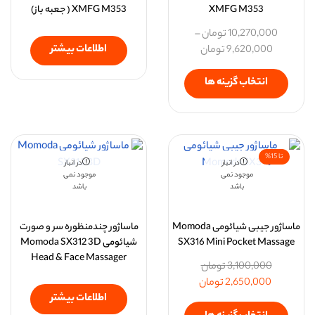
XMFG M353
XMFG M353 ( جعبه باز)
10,270,000
تومان
–
اطلاعات بیشتر
9,620,000
تومان
انتخاب گزینه ها
تا 15%
در انبار
در انبار
موجود نمی
موجود نمی
باشد
باشد
ماساژور جیبی شیائومی Momoda
ماساژور چندمنظوره سر و صورت
SX316 Mini Pocket Massage
شیائومی Momoda SX312 3D
Head & Face Massager
3,100,000
تومان
2,650,000
تومان
اطلاعات بیشتر