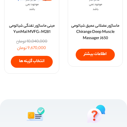
موجود نمی
موجود نمی
باشد
باشد
ماساژور عضلانی عمیق شیائومی
مینی ماساژور تفنگی شیائومی
YunMai MVFG-M281
Chirange Deep Muscle
Massager J650
10,040,000
تومان
9,670,000
تومان
اطلاعات بیشتر
انتخاب گزینه ها