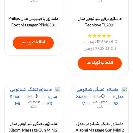
باشد
باشد
ماساژور برقی شیائومی مدل
ماساژور پا فیلیپس مدل Philips
Foot Massager PPM6331
Techlove TL2001
12,656,000
تومان
–
اطلاعات بیشتر
10,320,000
تومان
انتخاب گزینه ها
در انبار
در انبار
موجود نمی
موجود نمی
باشد
باشد
ماساژور تفنگی شیائومی مدل
ماساژور تفنگی شیائومی مدل
Xiaomi Massage Gun Mini 2
Xiaomi Massage Gun Mini 2