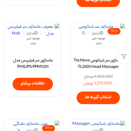
انتخاب گزینه ها
تا 6%
در انبار
در انبار
موجود نمی
موجود نمی
باشد
باشد
ماساژور سر شیائومی Techlove
ماساژور سر فیلیپس مدل
PHILIPS PPM1301
TL2005 Head Massager
1,350,000
تومان
اطلاعات بیشتر
1,270,000
تومان
انتخاب گزینه ها
تا 4%
در انبار
در انبار