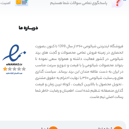
پاسخگوی تمامی سوالات شما هستیم
امنیت د
گجت های پوشیدنی
(271)
گوشی موبایل
(0)
گیفت باکس
دربـــاره ما
(9)
لپ تاپ و الترابوک
(0)
فروشگاه اینترنتی شیائومی ۳۶۰ از سال 1398 تا کنون بصورت
لوازم جانبی خودرو
(108)
انحصاری در زمینه فروش تمامی محصولات و گجت های برند
لوازم خانگی
(0)
شیائومی در کشور فعالیت داشته و همواره سعی نموده تا
بتواند محصولات شیائومی را با قیمت و تنوع و سرعت مناسب
محصولات کملیون
(65)
در ایران به دست علاقه مندان این برند برساند. سیاست گذاری
های وب‌سایت شیائومی ۳۶۰ با نهایت احترام به حقوق مشتری
هوای پاک
(101)
، تحویل محصول با بالاترین کیفیت ، کوتاه ترین زمان و قیمت
+16 بیشتر
گذاری منصفانه تنظیم شده است. اطمینان و رضایت خاطر شما
رسالت اصلی تیم ماست.