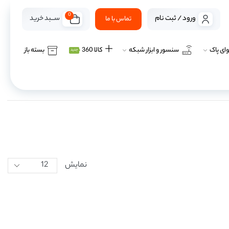
0
ســـبد خرید
ورود / ثبت نام
تماس با ما
ای پاک
سنسور و ابزار شبکه
کالا 360
بسته باز
جدید
نمایش