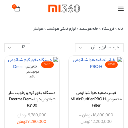
0
خانه
فروشگاه
خانه هوشمند
لوازم خانگی هوشمند
هواساز
تا 15%
تا 5%
در انبار
موجود نمی
باشد
فیلتر تصفیه هوا شیائومی
دستگاه بخور گرم و رطوبت ساز
مخصوص Mi Air Purifier PRO H
شیائومی درما Deerma Dem-
Rz100
Filter
16,600,000
تومان
–
9,780,000
تومان
12,200,000
تومان
9,280,000
تومان