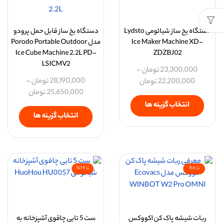
دستگاه یخ ساز شیائومی Lydsto
دستگاه یخ ساز قابل حمل پرودو
Ice Maker Machine XD-
مدل Porodo Portable Outdoor
Ice Cube Machine 2.2L PD-
ZDZBJ02
LSICMV2
23,300,000
تومان
–
28,190,000
تومان
–
22,200,000
تومان
25,650,000
تومان
انتخاب گزینه ها
انتخاب گزینه ها
تا 6%
تا 14%
ربات شیشه پاک کن اکووکس
ست 5 تایی چاقوی آشپزخانه به