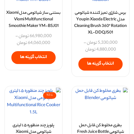
برس شارژی تمیز کننده شیائومی
بستنی ساز شیائومی مدل Xiaomi
مدل Youpin Xiaoda Electric
Viomi Multifunctional
Smoothie Maker YM-BSJ01
Cleaning Brush 360° Rotation
XL-DDQJS01
66,980,000
تومان
–
5,330,000
تومان
–
64,060,000
تومان
4,880,000
تومان
انتخاب گزینه ها
انتخاب گزینه ها
تا 5%
بطری مخلوط کن قابل حمل
پلوپز چند منظوره ۱.۵ لیتری
شیائومی Fresh Juice Bottle
شیائومی مدل Xiaomi