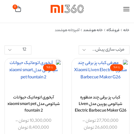
0
خانه
فروشگاه
خانه هوشمند
آشپزخانه هوشمند
تا 4%
تا 8%
کباب پز برقی چند منظوره
آبخوری اتوماتیک حیوانات
شیائومی یوپین مدل Liven
شیائومی مدل xiaomi smart pet
fountain 2
Electric Barbecue Maker G26
27,700,000
تومان
–
10,300,000
تومان
–
26,600,000
تومان
8,400,000
تومان