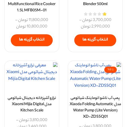
Multifunctional Rice Cooker
Blender 500ml
1.5L MFB05M-01
3,700,000
تومان
–
11,800,000
تومان
–
2,990,000
تومان
10,800,000
تومان
انتخاب گزینه ها
انتخاب گزینه ها
تا 8%
پمپ آب تاشو اتومایتک شیائومی
ترازو آشپزخانه دیجیتال شیائومی
مدل Xiaoda Folding Automatic
مدل Xiaomi Mijia Digital
Kitchen Scale
Water Pump (Lite Version)
XD-ZDSSQ01
3,810,000
تومان
–
3,800,000
تومان
–
3,460,000
تومان