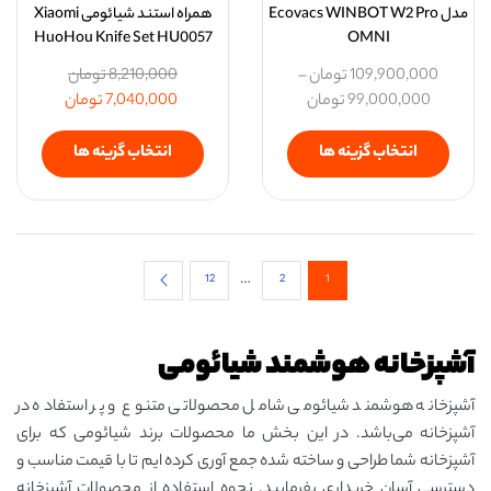
مدل Ecovacs WINBOT W2 Pro
همراه استند شیائومی Xiaomi
HuoHou Knife Set HU0057
OMNI
109,900,000
تومان
–
8,210,000
تومان
99,000,000
تومان
7,040,000
تومان
انتخاب گزینه ها
انتخاب گزینه ها
…
12
2
1
آشپزخانه هوشمند شیائومی
آشپزخانه هوشمند شیائومی شامل محصولاتی متنوع و پر استفاده در
آشپزخانه می‌باشد. در این بخش ما محصولات برند شیائومی که برای
آشپزخانه شما طراحی و ساخته شده جمع آوری کرده ایم تا با قیمت مناسب و
دسترسی آسان خریداری بفرمایید. نحوه استفاده از محصولات آشپزخانه