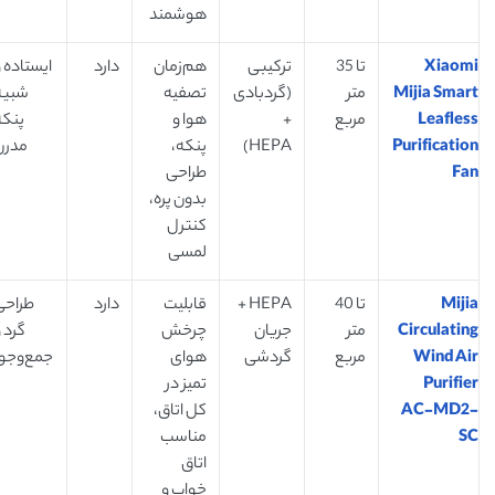
هوشمند
Xiaomi
تا 35
ترکیبی
هم‌زمان
دارد
ایستاده 
Mijia Smart
متر
(گردبادی
تصفیه
شبیه
Leafless
مربع
+
هوا و
پنکه
Purification
HEPA)
پنکه،
مدرن
Fan
طراحی
بدون پره،
کنترل
لمسی
Mijia
تا 40
HEPA +
قابلیت
دارد
طراحی
Circulating
متر
جریان
چرخش
گرد 
Wind Air
مربع
گردشی
هوای
جمع‌وجور
Purifier
تمیز در
AC-MD2-
کل اتاق،
SC
مناسب
اتاق
خواب و