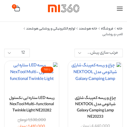
0
خانه
فروشگاه
خانه هوشمند
لوازم الکترونیکی و روشنایی هوشمند
لامپ و روشنایی
تا 8%
چراغ و ریسه کمپینگ شارژی
ریسه LED ستاره ایی نکستول
شیائومی مدل NEXTOOL
NexTool Multi-functional
Twinkle Light NE20282
Galaxy Camping Lamp
NE20233
1,530,000
تومان
4,440,000
تومان
1,410,000
تومان