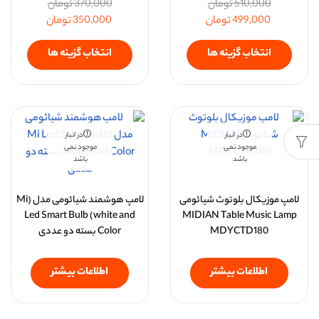
510,000
تومان
370,000
تومان
499,000
تومان
350,000
تومان
انتخاب گزینه ها
انتخاب گزینه ها
در انبار
در انبار
موجود نمی
موجود نمی
باشد
باشد
لامپ موزیکال بلوتوث شیائومی
لامپ هوشمند شیائومی مدل (Mi
Led Smart Bulb (white and
MIDIAN Table Music Lamp
MDYCTD180
Color بسته دو عددی
اطلاعات بیشتر
اطلاعات بیشتر