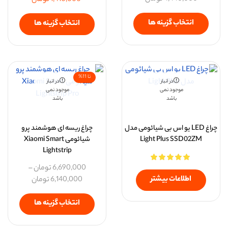
انتخاب گزینه ها
انتخاب گزینه ها
تا 11%
در انبار
در انبار
موجود نمی
موجود نمی
باشد
باشد
چراغ LED یو اس بی شیائومی مدل
چراغ ریسه ای هوشمند پرو
Light Plus SSD02ZM
شیائومی Xiaomi Smart
Lightstrip
6,690,000
تومان
–
اطلاعات بیشتر
6,140,000
تومان
انتخاب گزینه ها