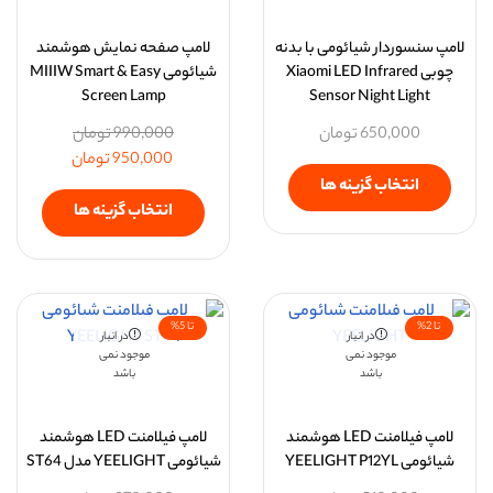
لامپ سنسوردار شیائومی با بدنه
لامپ صفحه نمایش هوشمند
چوبی Xiaomi LED Infrared
شیائومی MIIIW Smart & Easy
Screen Lamp
Sensor Night Light
650,000
تومان
990,000
تومان
950,000
تومان
انتخاب گزینه ها
انتخاب گزینه ها
تا 2%
تا 5%
در انبار
در انبار
موجود نمی
موجود نمی
باشد
باشد
لامپ فیلامنت LED هوشمند
لامپ فیلامنت LED هوشمند
شیائومی YEELIGHT P12YL
شیائومی YEELIGHT مدل ST64