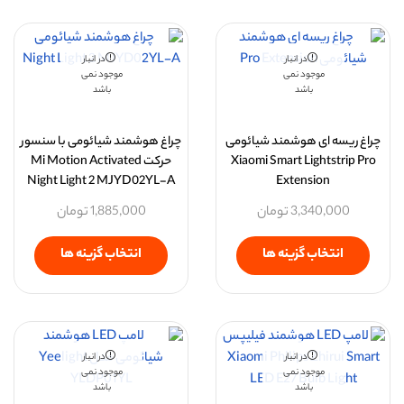
در انبار
در انبار
موجود نمی
موجود نمی
باشد
باشد
چراغ ریسه ای هوشمند شیائومی
چراغ هوشمند شیائومی با سنسور
Xiaomi Smart Lightstrip Pro
حرکت Mi Motion Activated
Night Light 2 MJYD02YL-A
Extension
3,340,000
تومان
1,885,000
تومان
انتخاب گزینه ها
انتخاب گزینه ها
در انبار
در انبار
موجود نمی
موجود نمی
باشد
باشد