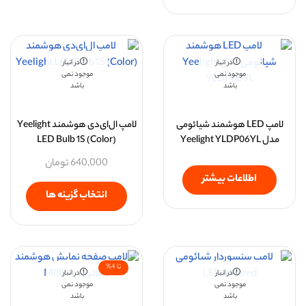
در انبار
در انبار
موجود نمی
موجود نمی
باشد
باشد
لامپ LED هوشمند شیائومی
لامپ ال‌ای‌دی هوشمند Yeelight
مدل Yeelight YLDP06YL
LED Bulb 1S (Color)
640,000
تومان
اطلاعات بیشتر
انتخاب گزینه ها
تا 4%
در انبار
در انبار
موجود نمی
موجود نمی
باشد
باشد