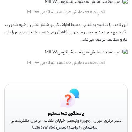
لامپ صفحه نمایش هوشمند شیائومی MIIIW
این لامپ با تنظیم روشنایی محیط اطراف کاربر، فشار ناشی از خیره شدن به
یک منبع نور محدود یعنی مانیتور را کاهش می‌دهد و فضای بهتری را برای
کار و مطالعه فراهم می‌کند.
لامپ صفحه نمایش هوشمند شیائومی MIIIW
پاسخگوی شما هستیم
دفتر مرکزی : تهران -چهارراه وليعصر-خيابان انقلاب - برادران مظفرشمالي
- ساختمان ٤٠ واحد٤٤ تماس: 02166961856