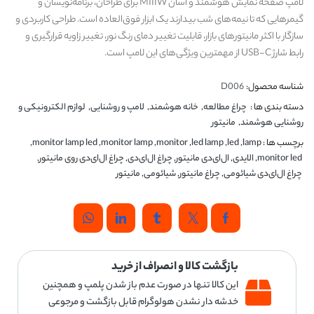
لامپ صفحه نمایش هوشمند و آسان MIIIW برای طراحان، برنامه‌نویسان و
گیمرهایی که تا نیمه‌های شب بیدارند یک ابزار فوق‌العاده است. طراحی کاربردی و
سازگار با اکثر مانیتورهای بازار، قابلیت تغییر دمای رنگ نور، تغییر زاویه قرارگیری و
رابط شارژ USB-C از مهمترین ویژگی‌های این لامپ است.
شناسه محصول:
D006
دسته بندی ها :
چراغ مطالعه
,
خانه هوشمند
,
لامپ و روشنایی
,
لوازم الکترونیکی و
روشنایی هوشمند
,
مانیتور
برچسب ها :
lamp
,
led
,
led lamp
,
monitor
,
monitor lamp
,
monitor lamp led
,
monitor led
,
الایدی
,
ال‌ای‌دی مانیتور
,
چراغ ال‌ای‌دی
,
چراغ ال‌ای‌دی روی مانیتور
,
چراغ ال‌ای‌دی شیائومی
,
چراغ مانیتور
,
شیائومی
,
مانیتور
بازگشت کالا و انصراف از خرید
این کالا تنها در صورت عدم باز شدن پلمپ و همچنین
خدشه دار نشدن هولوگرام قابل بازگشت و مرجوعی