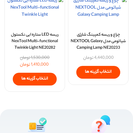
چراغ و ریسه کمپینگ شارژی
ریسه LED ستاره ایی نکستول
شیائومی مدل NEXTOOL Galaxy
NexTool Multi-functional
Twinkle Light NE20282
Camping Lamp NE20233
4,440,000
تومان
1,530,000
تومان
1,410,000
تومان
انتخاب گزینه ها
انتخاب گزینه ها