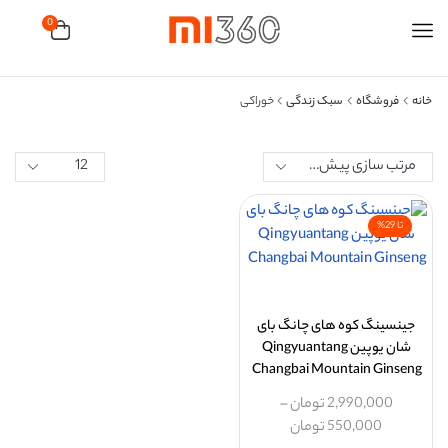
0
خانه
فروشگاه
سبک زندگی
خوراکی
تا 29%
جینسینگ کوه های چانگ بای
شان یوپین Qingyuantang
Changbai Mountain Ginseng
2,990,000
تومان
–
550,000
تومان