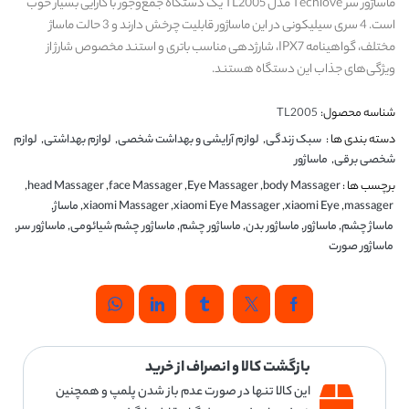
ماساژور سر Techlove مدل TL2005 یک دستگاه جمع‌وجور با کارایی بسیار خوب
است. 4 سری سیلیکونی در این ماساژور قابلیت چرخش دارند و 3 حالت ماساژ
مختلف، گواهینامه IPX7، شارژدهی مناسب باتری و استند مخصوص شارژ از
ویژگی‌های جذاب این دستگاه هستند.
شناسه محصول:
TL2005
دسته بندی ها :
سبک زندگی
,
لوازم آرایشی و بهداشت شخصی
,
لوازم بهداشتی
,
لوازم
شخصی برقی
,
ماساژور
برچسب ها :
body Massager
,
Eye Massager
,
face Massager
,
head Massager
,
massager
,
xiaomi Eye
,
xiaomi Eye Massager
,
xiaomi Massager
,
ماساژ
,
ماساژ چشم
,
ماساژور
,
ماساژور بدن
,
ماساژور چشم
,
ماساژور چشم شیائومی
,
ماساژور سر
,
ماساژور صورت
بازگشت کالا و انصراف از خرید
این کالا تنها در صورت عدم باز شدن پلمپ و همچنین