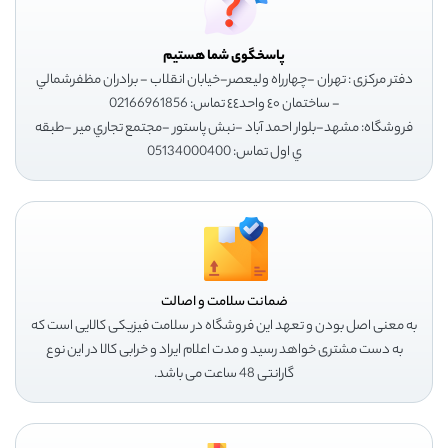
پاسخگوی شما هستیم
دفتر مرکزی : تهران -چهارراه وليعصر-خيابان انقلاب - برادران مظفرشمالي
- ساختمان ٤٠ واحد٤٤ تماس: 02166961856
فروشگاه: مشهد-بلوار احمد آباد -نبش پاستور -مجتمع تجاري مير -طبقه
ي اول تماس: 05134000400
ضمانت سلامت و اصالت
به معنی اصل بودن و تعهد این فروشگاه در سلامت فیزیکی کالایی است که
به دست مشتری خواهد رسید و مدت اعلام ایراد و خرابی کالا در این نوع
گارانتی 48 ساعت می باشد.