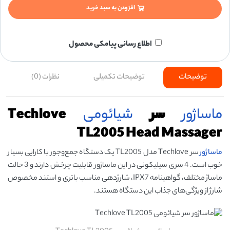
افزودن به سبد خرید
اطلاع رسانی پیامکی محصول
توضیحات
توضیحات تکمیلی
نظرات (0)
ماساژور
سر
شیائومی
Techlove
TL2005 Head Massager
ماساژور
سر Techlove مدل TL2005 یک دستگاه جمع‌وجور با کارایی بسیار
خوب است. 4 سری سیلیکونی در این ماساژور قابلیت چرخش دارند و 3 حالت
ماساژ مختلف، گواهینامه IPX7، شارژدهی مناسب باتری و استند مخصوص
شارژ از ویژگی‌های جذاب این دستگاه هستند.