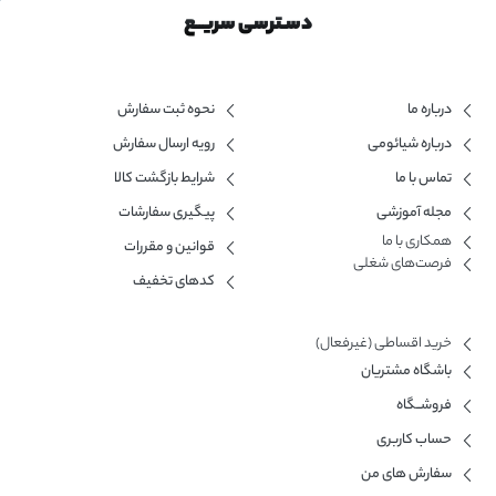
دسـترسی سریــع
درباره ما
نحوه ثبت سفارش
درباره شیائومی
رویه ارسال سفارش
تماس با ما
شرایط بازگشت کالا
مجله آموزشی
پیگیری سفارشات
همکاری با ما​
قوانین و مقررات
فرصت‌های شغلی
کدهای تخفیف
خرید اقساطی (غیرفعال)
باشگاه مشتریان
فروشــگاه
حساب کاربری
سفارش های من