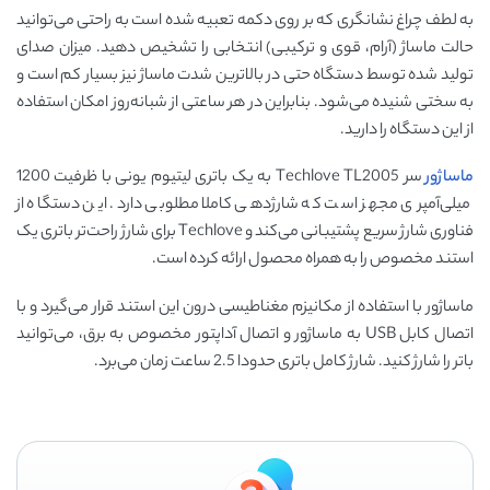
به لطف چراغ نشانگری که بر روی دکمه تعبیه شده است به راحتی می‌توانید
حالت ماساژ (آرام، قوی و ترکیبی) انتخابی را تشخیص دهید. میزان صدای
تولید شده توسط دستگاه حتی در بالاترین شدت ماساژ نیز بسیار کم است و
به سختی شنیده می‌شود. بنابراین در هر ساعتی از شبانه‌روز امکان استفاده
از این دستگاه را دارید.
ماساژور
سر Techlove TL2005 به یک باتری لیتیوم یونی با ظرفیت 1200
میلی‌آمپری مجهز است که شارژدهی کاملا مطلوبی دارد. این دستگاه از
فناوری شارژ سریع پشتیبانی می‌کند و Techlove برای شارژ راحت‌تر باتری یک
استند مخصوص را به همراه محصول ارائه کرده است.
ماساژور با استفاده از مکانیزم مغناطیسی درون این استند قرار می‌گیرد و با
اتصال کابل USB به ماساژور و اتصال آداپتور مخصوص به برق، می‌توانید
باتر را شارژ کنید. شارژ کامل باتری حدودا 2.5 ساعت زمان می‌برد.