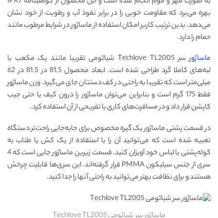
به صورت مهر و موم انجام شده است و این محصول از گواهینامه IPX7
بهره می‌برد که مقاومت خوبی را در برابر نفوذ آب و رطوبت از خود نشان
می‌دهد. بدین ترتیب کاربر امکان استفاده از ماساژور در شرایط مرطوب مانند
حمام را دارد.
ماساژور
سر Techlove TL2005 شیائومی تقریبا مانند یک مکعب با
لبه‌های کاملا گرد طراحی شده است. ابعاد محصول 81.5 در 81.5 در 62
میلی‌متر است که تقریبا به راحتی در کف دستتان جای می‌گیرد. وزن ماساژور
فقط 175 گرم است و بنابراین می‌توان ماساژور را درون کیف یا حتی جیب
کاپشن قرار داد و در مسافرت‌های کاری یا تفریحی از آن استفاده کرد.
در قسمت پشتی ماساژور یک گیره مخصوص برای جابه‌جایی راحت‌تر دستگاه
تعبیه شده است که می‌توانید آن را با استفاده از یک کش یا طناب به
کوله‌پشتی یا لباس خود آویزان کنید. قسمت زیرین ماساژور جایی است که 4
سری از جنس سیلیکون PMMA قرار گرفته‌اند. این سری‌ها قابلیت چرخش
هستند و برای نظافت بهتر می‌توانید به راحتی آنها را جدا کنید.
ماساژور سر شیائومی Techlove TL2005