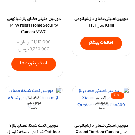
باشد
باشد
دوربین امنیتی فضای باز شیائومی
دوربین امنیتی فضای باز شیائومی
Kami مدل H31
Mi Wireless Home Security
Camera MWC
21,110,000
تومان
–
اطلاعات بیشتر
8,250,000
تومان
انتخاب گزینه ها
تا 10%
در انبار
در انبار
موجود نمی
موجود نمی
باشد
باشد
دوربین امنیتی فضای باز شیائومی
دوربین تحت شبکه فضای بازYi
مدل Xiaomi Outdoor Camera
Outdoorشیائومی نسخه گلوبال