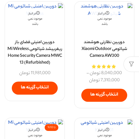
در انبار
در انبار
موجود نمی
موجود نمی
باشد
باشد
دوربين نظارتی هوشمند
دوربین امنیتی فضای باز
شیائومی Xiaomi Outdoor
ریفربیشد شیائومی Mi Wireless
Home Security Camera MWC
Camera AW300
13 (Refurbished)
8,040,000
تومان
–
11,981,000
تومان
7,310,000
تومان
انتخاب گزینه ها
انتخاب گزینه ها
تا 10%
در انبار
در انبار
موجود نمی
موجود نمی