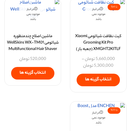
تا 4%
در انبار
در انبار
موجود نمی
موجود نمی
باشد
باشد
کیت نظافت شیائومی Xiaomi
ماشین اصلاح چندمنظوره
Grooming Kit Pro
شیائومی WellSkins WX-TM01
XMGHT2KITLF (جعبه باز )
Multifunctional Hair Shaver
5,660,000
تومان
–
520,000
تومان
5,300,000
تومان
انتخاب گزینه ها
انتخاب گزینه ها
تا 11%
در انبار
موجود نمی
باشد