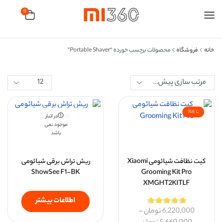
0
خانه
فروشگاه
محصولات برچسب خورده “portable Shaver”
تا 6%
در انبار
موجود نمی
باشد
کیت نظافت شیائومی Xiaomi
ریش تراش برقی شیائومی
ShowSee F1-BK
Grooming Kit Pro
XMGHT2KITLF
اطلاعات بیشتر
6,220,000
تومان
–