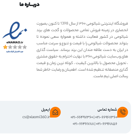
دربـــاره ما
فروشگاه اینترنتی شیائومی ۳۶۰ از سال 1398 تا کنون بصورت
انحصاری در زمینه فروش تمامی محصولات و گجت های برند
شیائومی در کشور فعالیت داشته و همواره سعی نموده تا
بتواند محصولات شیائومی را با قیمت و تنوع و سرعت مناسب
در ایران به دست علاقه مندان این برند برساند. سیاست گذاری
های وب‌سایت شیائومی ۳۶۰ با نهایت احترام به حقوق مشتری
، تحویل محصول با بالاترین کیفیت ، کوتاه ترین زمان و قیمت
گذاری منصفانه تنظیم شده است. اطمینان و رضایت خاطر شما
رسالت اصلی تیم ماست.
شماره تماس
ایمیل
cs@xiaomi360.ir
۰۲۱-۶۶۹۶۷۳۶۰ | ۰۲۱-۶۶۴۹۷۳۶۰
۰۲۱-۶۶۹۶۱۸۵۶ | ۰۲۱-۶۶۴۶۱۷۸۸