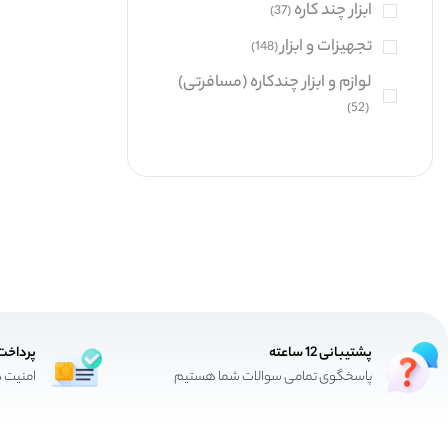
ابزار چند کاره
(37)
لپ تاپ و الترابوک
(0)
تجهیزات و ابزار
(148)
لوازم جانبی خودرو
(108)
لوازم و ابزار چندکاره (مسافرتی)
لوازم خانگی
(0)
(52)
محصولات کملیون
(65)
هوای پاک
(101)
+16 بیشتر
پشتیبانی 12 ساعته
پرداخت
پاسخگوی تمامی سوالات شما هستیم
امنیت د