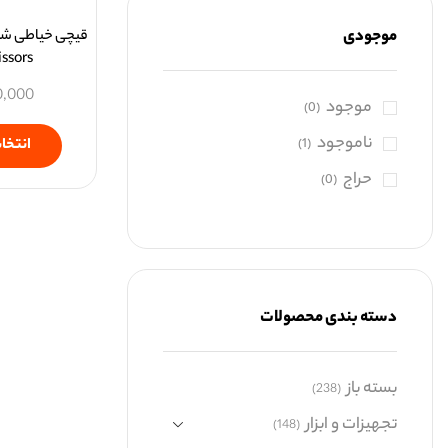
موجودی
issors
0,000
موجود
(0)
ناموجود
انتخاب
(1)
حراج
(0)
دسته بندی محصولات
بسته باز
(238)
تجهیزات و ابزار
(148)