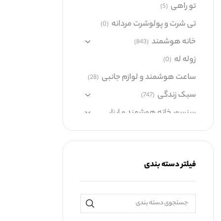
تو راهی
(5)
تی شرت و پولوشرت مردانه
(0)
خانه هوشمند
(843)
زوله له
(0)
ساعت هوشمند و لوازم جانبی
(28)
سبک زندگی
(747)
سنسور خانه هوشمند و ابزار
شبکه
(60)
صوتی و تصویری
(479)
کالای دیجیتال
(458)
فیلتر دسته بندی
گجت های پوشیدنی
(271)
گوشی موبایل
(0)
گیفت باکس
(9)