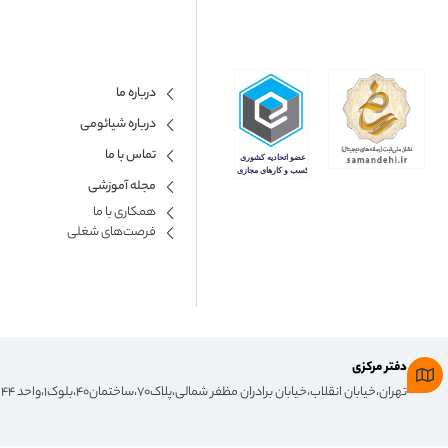
درباره ما
درباره شیائومی
تماس با ما
مجله آموزشی
همکاری با ما​
فرصت‌های شغلی
دفتر مرکزی
تهران،خیابان انقلاب،خیابان برادران مظفر شمالی،پلاک۷۰،ساختمان۴۰،بلوک۱،واحد ۴۴