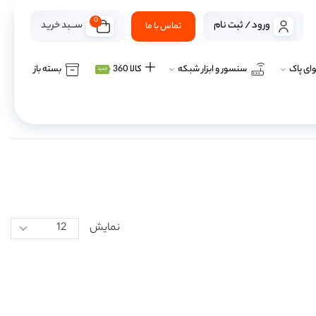
0
ســـبد خرید
ورود / ثبت نام
تماس با ما
ای پاک
سنسور و ابزار شبکه
کالا 360
بسته باز
جدید
نمایش