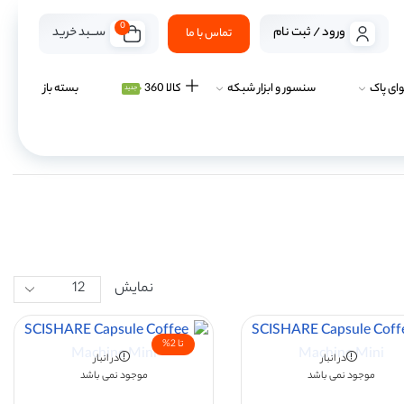
0
ســـبد خرید
ورود / ثبت نام
تماس با ما
ای پاک
سنسور و ابزار شبکه
کالا 360
بسته باز
جدید
نمایش
تا 2%
در انبار
در انبار
موجود نمی باشد
موجود نمی باشد