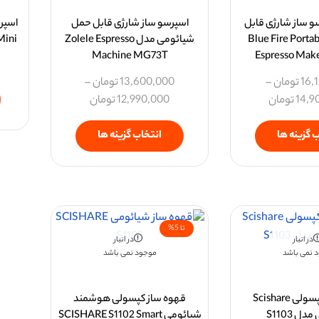
و ساز شارژی قابل
اسپرسو ساز شارژی قابل حمل
 مدل Blue Fire Portable
شیائومی مدل Zolele Espresso
Mini
Espresso Make
Machine MG73T
1
16,
تومان
–
13,600,000
تومان
–
14,9
تومان
12,990,000
تومان
 گزینه ها
انتخاب گزینه ها
تا 5%
در انبار
در انبار
 نمی باشد
موجود نمی باشد
قهوه ساز کپسولی Scishare
قهوه ساز کپسولی هوشمند
ل S1103
شیائومی SCISHARE S1102 Smart