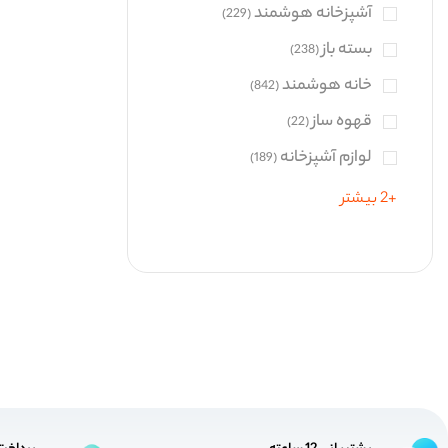
آشپزخانه هوشمند
(229)
لپ تاپ و الترابوک
(0)
بسته باز
(238)
لوازم جانبی خودرو
(108)
خانه هوشمند
(842)
لوازم خانگی
(0)
قهوه ساز
(22)
محصولات کملیون
(65)
لوازم آشپزخانه
(189)
هوای پاک
(100)
+2 بیشتر
+16 بیشتر