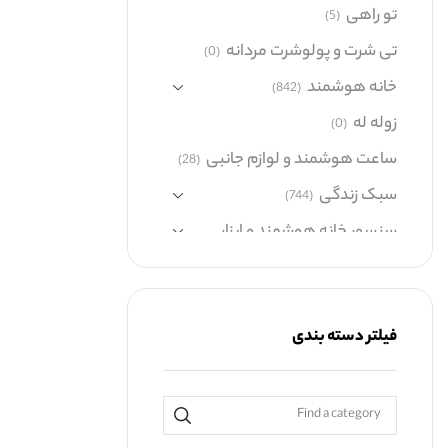
تو راهی
(5)
تی شرت و پولوشرت مردانه
(0)
خانه هوشمند
(842)
زوله له
(0)
ساعت هوشمند و لوازم جانبی
(28)
سبک زندگی
(744)
سنسور خانه هوشمند و ابزار
شبکه
(60)
صوتی و تصویری
(479)
کالای دیجیتال
(458)
فیلتر دسته بندی
گجت های پوشیدنی
(271)
گوشی موبایل
(0)
گیفت باکس
(9)