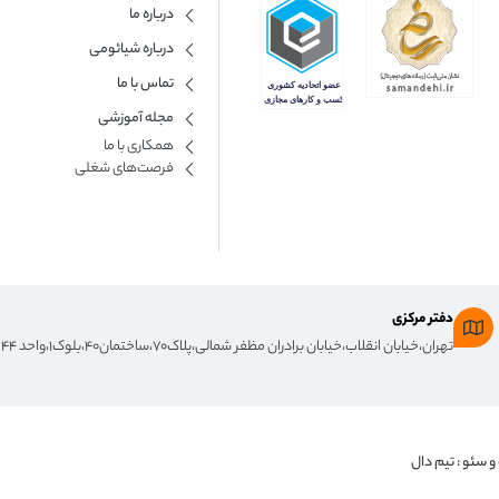
درباره ما
درباره شیائومی
تماس با ما
مجله آموزشی
همکاری با ما​
فرصت‌های شغلی
دفتر مرکزی
تهران،خیابان انقلاب،خیابان برادران مظفر شمالی،پلاک۷۰،ساختمان۴۰،بلوک۱،واحد ۴۴
و سئو :
تیم دال