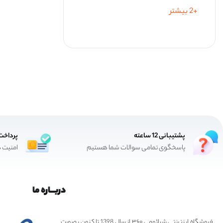
+2 بیشتر
+16 بیشتر
پشتیبانی 12 ساعته
پرداخت
پاسخگوی تمامی سوالات شما هستیم
امنیت د
دربـــاره ما
فروشگاه اینترنتی شیائومی ۳۶۰ از سال 1398 تا کنون بصورت