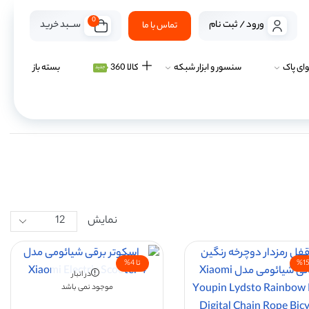
0
ســـبد خرید
ورود / ثبت نام
تماس با ما
ای پاک
سنسور و ابزار شبکه
کالا 360
بسته باز
جدید
نمایش
تا 4%
در انبار
موجود نمی باشد