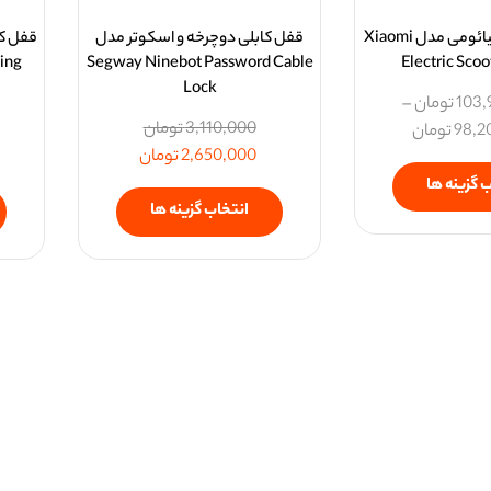
اسکوتر برقی شیائومی مدل Xiaomi
قفل کابلی دوچرخه و اسکوتر مدل
قفل کا
ing
Segway Ninebot Password Cable
Electric Scoo
Lock
103,
تومان
–
3,110,000
تومان
98,2
تومان
2,650,000
تومان
 گزینه ها
انتخاب گزینه ها