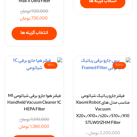
انتخاب گزینه ها
Max V Ultra Filter
920,000
تومان
730,000
تومان
انتخاب گزینه ها
تا 31%
تا 9%
فیلتر جارو رباتیک شیائومی
فیلتر هوا جارو برقی شیائومی MI
مناسب مدل های Xiaomi Robot
Handheld Vacuum Cleaner 1C
HEPA Filter
Vacuum
X20+/X10+/s20+/S10+/X10
1,510,000
تومان
STLW01ZHM Filter
1,380,000
تومان
2,200,000
تومان
–