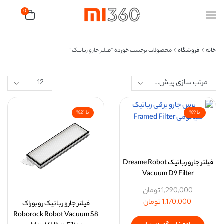
0
خانه
فروشگاه
محصولات برچسب خورده “فیلتر جارو رباتیک”
تا 9%
تا 21%
فیلتر جارو رباتیک Dreame Robot
Vacuum D9 Filter
1,290,000
تومان
1,170,000
تومان
فیلتر جارو رباتیک روبوراک
Roborock Robot Vacuum S8