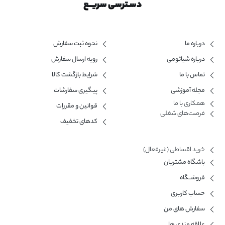
دسـترسی سریــع
درباره ما
نحوه ثبت سفارش
درباره شیائومی
رویه ارسال سفارش
تماس با ما
شرایط بازگشت کالا
مجله آموزشی
پیگیری سفارشات
همکاری با ما​
قوانین و مقررات
فرصت‌های شغلی
کدهای تخفیف
خرید اقساطی (غیرفعال)
باشگاه مشتریان
فروشــگاه
حساب کاربری
سفارش های من
علاقه مندی ها