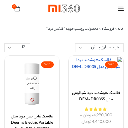
0
خانه
فروشگاه
محصولات برچسب خورده “فلاکس درما”
تا 9%
تا 5%
در انبار
موجود نمی
باشد
فلاسک هوشمند درما شیائومی
مدل DEM-DR035S
4,990,000
تومان
–
فلاسک قابل حمل درما مدل
4,440,000
تومان
Deerma Electric Portable