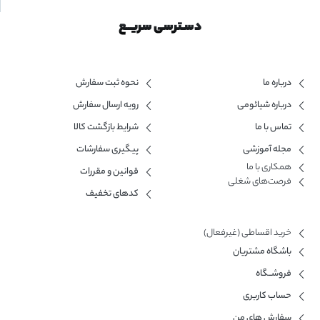
دسـترسی سریــع
درباره ما
نحوه ثبت سفارش
درباره شیائومی
رویه ارسال سفارش
تماس با ما
شرایط بازگشت کالا
مجله آموزشی
پیگیری سفارشات
همکاری با ما​
قوانین و مقررات
فرصت‌های شغلی
کدهای تخفیف
خرید اقساطی (غیرفعال)
باشگاه مشتریان
فروشــگاه
حساب کاربری
سفارش های من