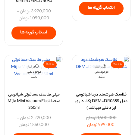
Kettle DEM-DR050
انتخاب گزینه ها
3,920,000
تومان
–
1,090,000
تومان
انتخاب گزینه ها
تا 33%
تا 15%
در انبار
در انبار
موجود نمی
موجود نمی
باشد
باشد
فلاسک هوشمند درما شیائومی
مینی فلاسک مسافرتی شیائومی
مدل DEM-DR035S (کالا دارای
میجیا Mijia Mini Vacuum Flask
ایراد فنی میباشد )
350ml
1,500,000
تومان
2,220,000
تومان
–
999,000
تومان
1,860,000
تومان