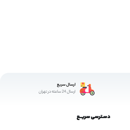
ارسال سریع
ارسال 24 ساعته در تهران
دسـترسی سریــع