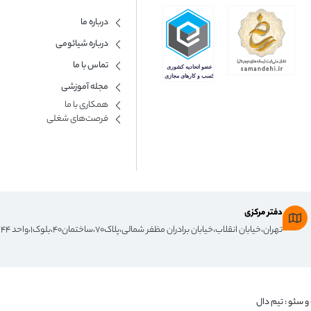
درباره ما
درباره شیائومی
تماس با ما
مجله آموزشی
همکاری با ما​
فرصت‌های شغلی
دفتر مرکزی
تهران،خیابان انقلاب،خیابان برادران مظفر شمالی،پلاک۷۰،ساختمان۴۰،بلوک۱،واحد ۴۴
و سئو :
تیم دال