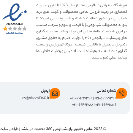
فروشگاه اینترنتی شیائومی ۳۶۰ از سال 1398 تا کنون بصورت
انحصاری در زمینه فروش تمامی محصولات و گجت های برند
شیائومی در کشور فعالیت داشته و همواره سعی نموده تا
بتواند محصولات شیائومی را با قیمت و تنوع و سرعت مناسب
در ایران به دست علاقه مندان این برند برساند. سیاست گذاری
های وب‌سایت شیائومی ۳۶۰ با نهایت احترام به حقوق مشتری
، تحویل محصول با بالاترین کیفیت ، کوتاه ترین زمان و قیمت
گذاری منصفانه تنظیم شده است. اطمینان و رضایت خاطر شما
رسالت اصلی تیم ماست.
شماره تماس
ایمیل
cs@xiaomi360.ir
۰۲۱-۶۶۹۶۷۳۶۰ | ۰۲۱-۶۶۴۹۷۳۶۰
۰۲۱-۶۶۹۶۱۸۵۶ | ۰۲۱-۶۶۴۶۱۷۸۸
© 2023 تمامی حقوق برای
شیائومی 360
محفوظ می باشد | طراحی سایت 