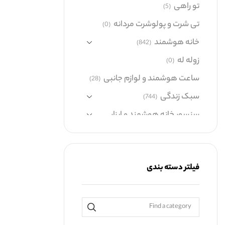
تو راهی
(5)
تی شرت و پولوشرت مردانه
(0)
خانه هوشمند
(842)
زوله له
(0)
ساعت هوشمند و لوازم جانبی
(28)
سبک زندگی
(744)
سنسور خانه هوشمند و ابزار
شبکه
(60)
صوتی و تصویری
(479)
کالای دیجیتال
(458)
فیلتر دسته بندی
گجت های پوشیدنی
(271)
گوشی موبایل
(0)
گیفت باکس
(9)