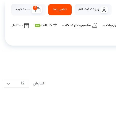
0
ســـبد خرید
ورود / ثبت نام
تماس با ما
ای پاک
سنسور و ابزار شبکه
کالا 360
بسته باز
جدید
نمایش