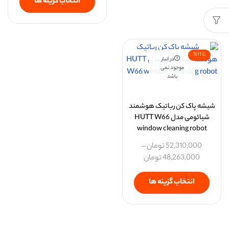
انتخاب گزینه ها
تا 11%
در انبار
موجود نمی
باشد
شیشه پاک کن رباتیک هوشمند
شیائومی مدل HUTT W66
window cleaning robot
52,310,000
تومان
–
48,263,000
تومان
انتخاب گزینه ها