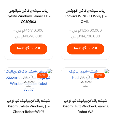
ربات شیشه پاک کن اکووکس
ربات شیشه پاک کن شیائومی
مدل Ecovacs WINBOT W2s
Lydsto Window Cleaner XD-
CCJQR03
OMNI
126,900,000
تومان
–
46,310,000
تومان
–
114,900,000
تومان
41,790,000
تومان
انتخاب گزینه ها
انتخاب گزینه ها
تا 9%
تا 7%
در انبار
در انبار
موجود نمی
موجود نمی
باشد
باشد
شیشه پاک کن رباتیک شیائومی
شیشه پاک کن رباتیک شیائومی
Xiaomi Hutt Window Cleaning
مدل Xiaomi Lydsto Window
Cleaner Robot WL07
Robot W8