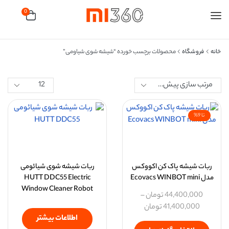
0
خانه
فروشگاه
محصولات برچسب خورده “شیشه شوی شیاومی”
تا 9%
ربات شیشه پاک کن اکووکس
ربات شیشه شوی شیائومی
مدل Ecovacs WINBOT mini
HUTT DDC55 Electric
Window Cleaner Robot
44,400,000
تومان
–
41,400,000
تومان
اطلاعات بیشتر