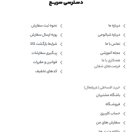
دسـترسی سریــع
درباره ما
نحوه ثبت سفارش
درباره شیائومی
رویه ارسال سفارش
تماس با ما
شرایط بازگشت کالا
مجله آموزشی
پیگیری سفارشات
همکاری با ما​
قوانین و مقررات
فرصت‌های شغلی
کدهای تخفیف
خرید اقساطی (غیرفعال)
باشگاه مشتریان
فروشــگاه
حساب کاربری
سفارش های من
علاقه مندی ها