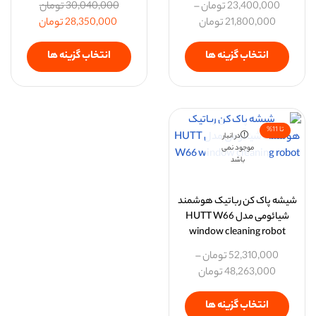
23,400,000
تومان
–
30,040,000
تومان
21,800,000
تومان
28,350,000
تومان
انتخاب گزینه ها
انتخاب گزینه ها
تا 11%
در انبار
موجود نمی
باشد
شیشه پاک کن رباتیک هوشمند
شیائومی مدل HUTT W66
window cleaning robot
52,310,000
تومان
–
48,263,000
تومان
انتخاب گزینه ها