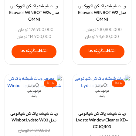
ربات شیشه پاک کن اکووکس
ربات شیشه پاک کن اکووکس
مدل Ecovacs WINBOT W2
مدل Ecovacs WINBOT W2s
OMNI
OMNI
100,800,000
تومان
–
126,900,000
تومان
–
94,600,000
تومان
114,900,000
تومان
انتخاب گزینه ها
انتخاب گزینه ها
تا 8%
تا 11%
در انبار
در انبار
موجود نمی
موجود نمی
باشد
باشد
ربات شیشه پاک کن شیائومی
ربات شیشه پاک کن شیائومی
Lydsto Window Cleaner XD-
مدل Winbot Lydsto W03
CCJQR03
51,310,000
تومان