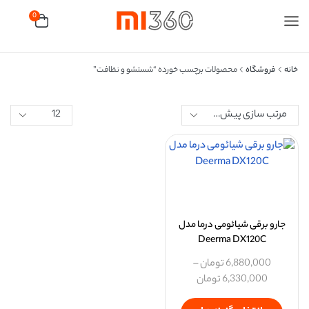
0
خانه
فروشگاه
محصولات برچسب خورده “شستشو و نظافت”
جارو برقی شیائومی درما مدل
Deerma DX120C
6,880,000
تومان
–
6,330,000
تومان