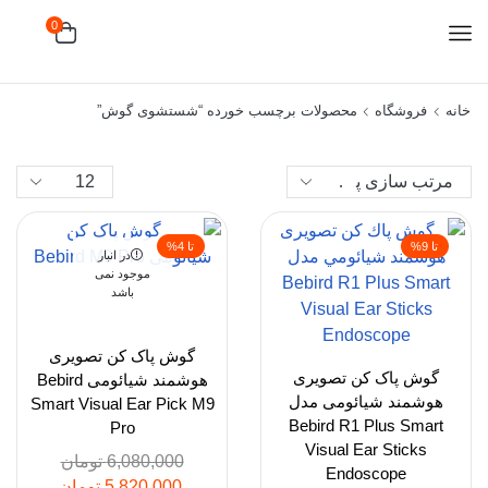
0
خانه
فروشگاه
محصولات برچسب خورده “شستشوی گوش”
تا 9%
تا 4%
در انبار
موجود نمی
باشد
گوش پاک کن تصویری
گوش پاک كن تصویری
هوشمند شیائومی Bebird
هوشمند شيائومی مدل
Smart Visual Ear Pick M9
Bebird R1 Plus Smart
Pro
Visual Ear Sticks
6,080,000
تومان
Endoscope
5,820,000
تومان