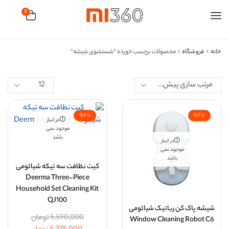
0
خانه
فروشگاه
محصولات برچسب خورده “شستشوی شیشه”
تا 7%
تا 4%
در انبار
موجود نمی
باشد
در انبار
موجود نمی
باشد
کیت نظافت سه تیکه شیائومی
Deerma Three-Piece
Household Set Cleaning Kit
QJ100
شیشه پاک کن رباتیک شیائومی
5,590,000
تومان
Window Cleaning Robot C6