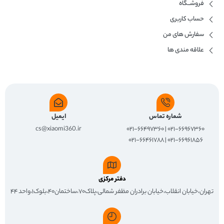
فروشــگاه
حساب کاربری
سفارش های من
علاقه مندی ها
شماره تماس
ایمیل
cs@xiaomi360.ir
۰۲۱-۶۶۹۶۷۳۶۰ | ۰۲۱-۶۶۴۹۷۳۶۰
۰۲۱-۶۶۹۶۱۸۵۶ | ۰۲۱-۶۶۴۶۱۷۸۸
دفتر مرکزی
تهران،خیابان انقلاب،خیابان برادران مظفر شمالی،پلاک۷۰،ساختمان۴۰،بلوک۱،واحد ۴۴