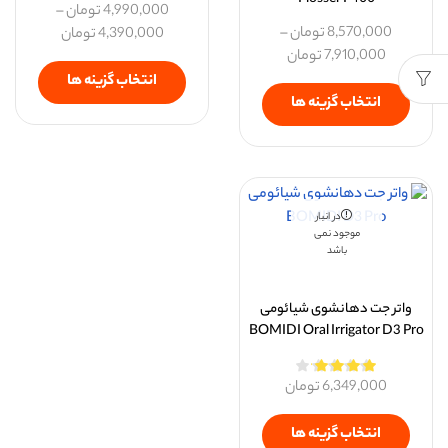
Flosser F400
4,990,000
تومان
–
8,570,000
تومان
–
4,390,000
تومان
7,910,000
تومان
انتخاب گزینه ها
انتخاب گزینه ها
در انبار
موجود نمی
باشد
واتر جت دهانشوی شیائومی
BOMIDI Oral Irrigator D3 Pro
6,349,000
تومان
انتخاب گزینه ها