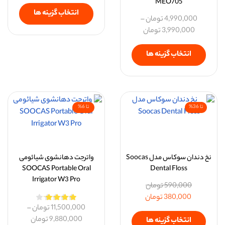
MEO705
انتخاب گزینه ها
4,990,000
تومان
–
3,990,000
تومان
انتخاب گزینه ها
تا 36%
تا 6%
نخ دندان سوکاس مدل Soocas
واترجت دهانشوی شیائومی
SOOCAS Portable Oral
Dental Floss
Irrigator W3 Pro
590,000
تومان
380,000
تومان
11,500,000
تومان
–
9,880,000
تومان
انتخاب گزینه ها