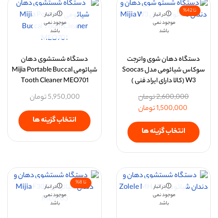
تا 42%
در انبار
در انبار
موجود نمی
موجود نمی
باشد
باشد
دستگاه دهان شوی واترجت
دستگاه شستشوی دهان
سوکاس شیائومی مدل Soocas
شیائومی Mijia Portable Buccal
W3 (کالا دارای ایراد فنی )
Tooth Cleaner MEO701
2,600,000
تومان
5,950,000
تومان
1,500,000
تومان
انتخاب گزینه ها
انتخاب گزینه ها
تا 8%
در انبار
در انبار
موجود نمی
موجود نمی
باشد
باشد