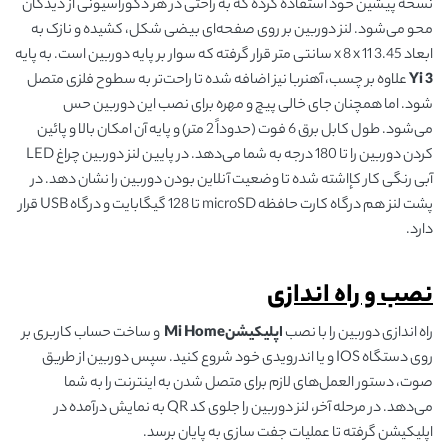
نسخه پیشین خود استفاده کرده که به راحتی در هر دکوراسیونی از دیدگان
محو می‌شود. لنز دوربین بر روی صفحه‌ای بیضی شکل، کشیده و نازک به
ابعاد 3.45 x 8 x 11 سانتی متر قرار گرفته که سوار بر پایه دوربین است. به پایه
Yi 3
علاوه بر چسب، آهنربا نیز اضافه شده تا راحت‌تر به سطوح فلزی متصل
شود. اما همچنان جای خالی پیچ و مهره برای نصب این دوربین حس
می‌شود. طول کابل برق 6 فوت (حدوداً 2 متر) و پایه آن امکان بالا و پائین
کردن دوربین را تا 180 درجه به شما می‌دهد. در پایین لنز دوربین چراغ LED
آبی رنگی کار کإاشته شده تا وضعیت آنلاین بودن دوربین را نشان دهد. در
پشت لنز هم درگاه کارت حافظه microSD تا 128 گیگابایت و درگاه USB قرار
دارد.
نصب و راه اندازی
راه اندازی دوربین را با نصب
اپلیکیشن
Mi Home
و ساخت حساب کاربری بر
روی دستگاه IOS و یا اندرویدی خود شروع کنید. سپس دوربین از طریق
صوت، دستور‌ العمل‌های لازم برای متصل شدن به اینترنت را به شما
می‌دهد. در مرحله آخر، لنز دوربین را جلوی کد QR به نمایش درآمده در
اپلیکیشن گرفته تا عملیات جفت سازی به پایان برسد.