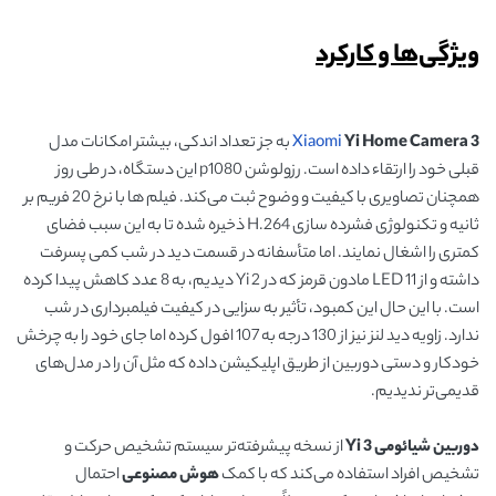
ویژگی‌ها و کارکرد
Yi Home Camera 3
Xiaomi
به جز تعداد اندکی، بیشتر امکانات مدل
قبلی خود را ارتقاء داده است. رزولوشن p1080 این دستگاه، در طی روز
همچنان تصاویری با کیفیت و وضوح ثبت می‌کند. فیلم ها با نرخ 20 فریم بر
ثانیه و تکنولوژی فشرده سازی H.264 ذخیره شده تا به این سبب فضای
کمتری را اشغال نمایند. اما متأسفانه در قسمت دید در شب کمی پسرفت
داشته و از 11 LED مادون قرمز که در Yi 2 دیدیم، به 8 عدد کاهش پیدا کرده
است. با این حال این کمبود، تأثیر به سزایی در کیفیت فیلمبرداری در شب
ندارد. زاویه دید لنز نیز از 130 درجه به 107 افول کرده اما جای خود را به چرخش
خودکار و دستی دوربین از طریق اپلیکیشن داده که مثل آن را در مدل‌های
قدیمی‌تر ندیدیم.
دوربین شیائومی
Yi 3
از نسخه پیشرفته‌تر سیستم تشخیص حرکت و
تشخیص افراد استفاده می‌کند که با کمک
هوش مصنوعی
احتمال