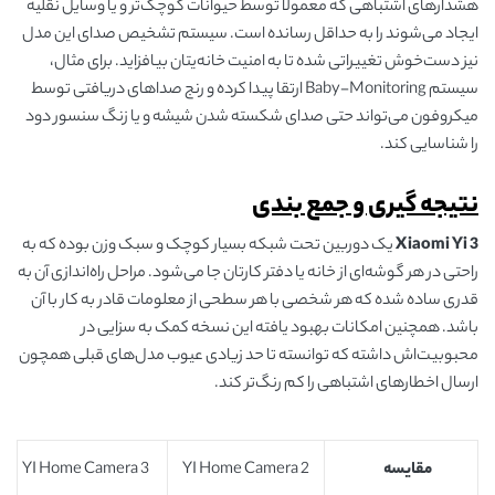
هشدارهای اشتباهی که معمولاً توسط حیوانات کوچک‌تر و یا وسایل نقلیه
ایجاد می‌شوند را به حداقل رسانده است. سیستم تشخیص صدای این مدل
نیز دست‌خوش تغییراتی شده تا به امنیت خانه‌یتان بیافزاید. برای مثال،
سیستم Baby-Monitoring ارتقا پیدا کرده و رنج صداهای دریافتی توسط
میکروفون می‌تواند حتی صدای شکسته شدن شیشه و یا زنگ سنسور دود
را شناسایی کند.
نتیجه گیری و جمع بندی
Xiaomi Yi 3
یک دوربین تحت شبکه بسیار کوچک و سبک وزن بوده که به
راحتی در هر گوشه‌ای از خانه یا دفتر کارتان جا می‌شود. مراحل راه‌اندازی آن به
قدری ساده شده که هر شخصی با هر سطحی از معلومات قادر به کار با آن
باشد. همچنین امکانات بهبود یافته این نسخه کمک به سزایی در
محبوبیت‌اش داشته که توانسته تا حد زیادی عیوب مدل‌‎های قبلی همچون
ارسال اخطارهای اشتباهی را کم رنگ‌تر کند.
مقایسه
YI Home Camera 2
YI Home Camera 3