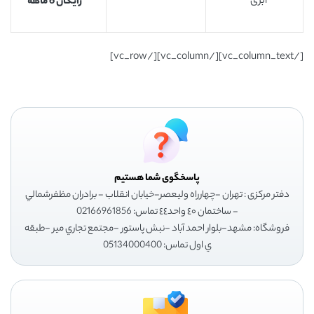
ابری
رایگان 6 ماهه
[/vc_column_text][/vc_column][/vc_row]
پاسخگوی شما هستیم
دفتر مرکزی : تهران -چهارراه وليعصر-خيابان انقلاب - برادران مظفرشمالي
- ساختمان ٤٠ واحد٤٤ تماس: 02166961856
فروشگاه: مشهد-بلوار احمد آباد -نبش پاستور -مجتمع تجاري مير -طبقه
ي اول تماس: 05134000400