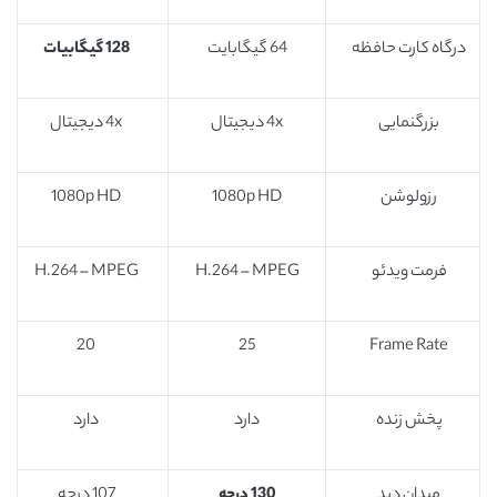
درگاه کارت حافظه
64 گیگابایت
128 گیگابیات
بزرگنمایی
4x دیجیتال
4x دیجیتال
رزولوشن
1080p HD
1080p HD
فرمت ویدئو
H.264 – MPEG
H.264 – MPEG
20
25
Frame Rate
پخش زنده
دارد
دارد
میدان دید
130 درجه
107 درجه