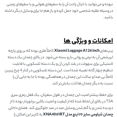
نبوده و می‌توانید با خیال راحت آن را به سفرهای هوایی و یا سفرهای زمینی
در وسیله نقلیه شخصی خود حمل کرده و باز هم جا برای وسایل دیگر داشته
باشید.
امکانات و ویژگی ها
زیپ‌های
Xiaomi Luggage A1 26 inch
کاملاً فلزی بوده که بر روی پارچه
ابریشمی آن به نرمی و روانی باز و بسته می‌شود. در بالای چمدان یک دسته
لاستیکی برای سهولت در بلند کردن آن و یک دسته تلسکوپی با قابلیت
تنظیم چهار گانه تعبیه شده است. این دسته تلسکوپی در کنار 4 چرخ زیرین
کاملاً بی صدا و ساکت این چمدان در هماهنگی بوده تا جا به جایی آن را
نسبت به دیگر چمدان ها لذت بخش‌تر کند.
برای حفظ بیشتر امنیت این چمدان در طول سفرتان، یک قفل رمزی سری
TSA در بالای آن لحاظ شده که از کیفیت و امنیت بالایی برخوردار بوده تا از
دزدیده شدن و یا گم شدن وسایل صد در صد جلوگیری کند. فضای داخلی
چمدان شیاومی سایز ۲۶ اینچ مدل
XNA4061RT
به کاربر این امکان را