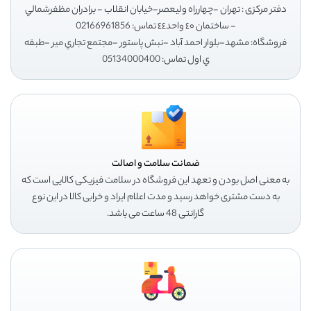
دفتر مرکزی : تهران -چهارراه وليعصر-خيابان انقلاب - برادران مظفرشمالي
- ساختمان ٤٠ واحد٤٤ تماس: 02166961856
فروشگاه: مشهد-بلوار احمد آباد -نبش پاستور -مجتمع تجاري مير -طبقه
ي اول تماس: 05134000400
ضمانت سلامت و اصالت
به معنی اصل بودن و تعهد این فروشگاه در سلامت فیزیکی کالایی است که
به دست مشتری خواهد رسید و مدت اعلام ایراد و خرابی کالا در این نوع
گارانتی 48 ساعت می باشد.