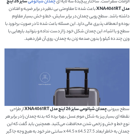
الزامات سفر است. ساختار پیچیده سه لایه ای
چمدان شیائومی
سایز 26 اینچ
مدل XNA4061RT
باعث شده تا مقاومتی بی نظیر در برابر ضربه و افتادن
داشته باشد. سطح رویی چمدان در برابر سایش، خط و خش بسیار مقاوم
بوده و انعطاف پذیری عالی دارد. این مسئله باعث شده تا در صورت برخورد با
سطح و یا اشیاء، این چمدان شکل خود را از دست نداده و بتوانید بارهایی با
وزن چند ده کیلو را بدون صدمه زدن به چمدان، روی آن قرار دهید.
سطح بیرونی
چمدان شیائومی سایز 26 اینچ مدل XNA4061RT
از طراحی
نقطه ای بسیار ریز به شکل موم عسل بهره برده که بدنه چمدان را در برابر هر
نوع خط و خش و زخمی شدن محافظت می‌کنید. همچنین باید گفت که این
چمدان به خاطر ابعاد 27.5 x 44.5 x 64.5 سانتی متر خود به هیچ وجه جا گیر