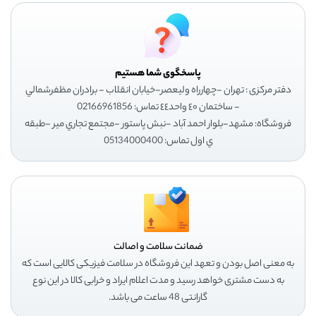
پاسخگوی شما هستیم
دفتر مرکزی : تهران -چهارراه وليعصر-خيابان انقلاب - برادران مظفرشمالي
- ساختمان ٤٠ واحد٤٤ تماس: 02166961856
فروشگاه: مشهد-بلوار احمد آباد -نبش پاستور -مجتمع تجاري مير -طبقه
ي اول تماس: 05134000400
ضمانت سلامت و اصالت
به معنی اصل بودن و تعهد این فروشگاه در سلامت فیزیکی کالایی است که
به دست مشتری خواهد رسید و مدت اعلام ایراد و خرابی کالا در این نوع
گارانتی 48 ساعت می باشد.