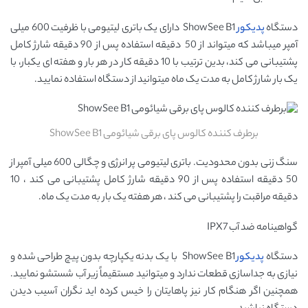
دستگاه
پدیکور
ShowSee B1 دارای یک باتری لیتیومی با ظرفیت 600 میلی
آمپر میباشد که میتواند از 50 دقیقه استفاده پس از 90 دقیقه شارژ کامل
پشتیبانی می کند، بدین ترتیب با 10 دقیقه کار در هر بار و هفته ای یکبار، با
یک بار شارژ کامل به مدت یک ماه میتوانید از دستگاه استفاده نمایید.
برطرف کننده کالوس پای برقی شیائومی ShowSee B1
سنگ زنی بدون محدودیت. باتری لیتیومی پر انرژی و چگالی 600 میلی آمپر از
50 دقیقه استفاده پس از 90 دقیقه شارژ کامل پشتیبانی می کند ، 10
دقیقه مراقبت را پشتیبانی می کند ، هر هفته یک بار به مدت یک ماه.
گواهینامه ضد آب IPX7
دستگاه
پدیکور
ShowSee B1 با یک بدنه یکپارچه بدون پیچ طراحی شده و
نیازی به جداسازی قطعات ندارد و میتوانید مستقیماً زیر آب شستشو نمایید.
همچنین اگر هنگام کار نیز پاهایتان را خیس کرده اید نگران آسیب دیدن