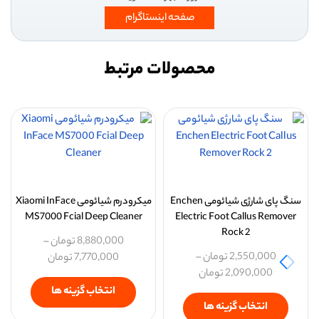
صفحه اینستاگرام
محصولات مرتبط
سنگ پای شارژی شیائومی Enchen
میکرودرم شیائومی Xiaomi InFace
MS7000 Fcial Deep Cleaner
Electric Foot Callus Remover
Rock 2
8,880,000
تومان
–
2,550,000
تومان
–
7,770,000
تومان
2,090,000
تومان
انتخاب گزینه ها
انتخاب گزینه ها