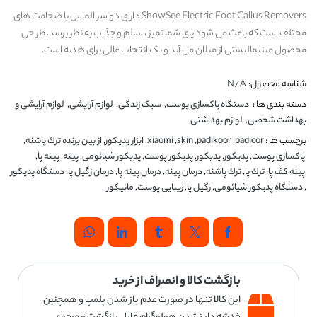
ShowSee Electric Foot Callus Removers دارای دو سر الماس با ضخامت های
مختلف است که باعث می شود پای شما تمیز ، سالم و جذاب به نظر برسد. طراحی
محصول مینیمالیستی از میلان می آید و یک انتخاب عالی برای هدیه است.
شناسه محصول:
N/A
دسته بندی ها :
دستگاه پاکسازی پوست
,
سبک زندگی
,
لوازم آرایشی
,
لوازم آرایشی و
بهداشت شخصی
,
لوازم بهداشتی
برچسب ها :
padicor
,
padikoor
,
skin
,
xiaomi
,
ابزار پديكور
,
از بین برنده ترك پاشنه
,
پاکسازی پوست
,
پديكور
,
پدیکور
,
پدیکور پوست
,
پدیکور شیائومی
,
پینه
,
پینه پا
,
پینه کف پا
,
ترك پا
,
ترك پاشنه
,
درمان پینه
,
درمان پینه پا
,
درمان زگیل پا
,
دستگاه پدیکور
,
دستگاه پدیکور شیائومی
,
زگیل پا
,
زیبایی پوست
,
مانیکور
بازگشت کالا و انصراف از خرید
این کالا تنها در صورت عدم باز شدن پلمپ و همچنین