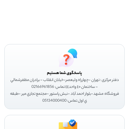
پاسخگوی شما هستیم
دفتر مرکزی : تهران -چهارراه وليعصر-خيابان انقلاب - برادران مظفرشمالي
- ساختمان ٤٠ واحد٤٤ تماس: 02166961856
فروشگاه: مشهد-بلوار احمد آباد -نبش پاستور -مجتمع تجاري مير -طبقه
ي اول تماس: 05134000400