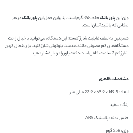
وزن این
پاور بانک
فقط 358 گرم است. بنابراین حمل این
پاور بانک
در هر
مکانی که باشید آسان است.
همچنین به لطف قابلیت شارژ آهسته این دستگاه، می‌توانید با خیال راحت
دستگاه‌های کم مصرفی مانند هدست بلوتوثی شارژ کنید. برای فعال کردن
شارژ کم 2 ساعته، کافی است دکمه پاور را دو بار فشار دهید.
مشخصات ظاهری
ابعاد: 149.5 × 69.9 × 23.9 میلی متر
رنگ: سفید
جنس بدنه: پلاستیک ABS
وزن: 358 گرم