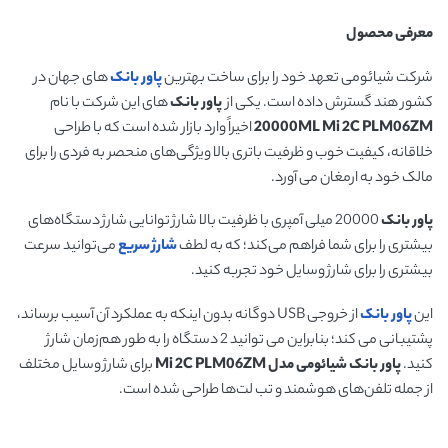
معرفی محصول
شرکت شیائومی تعهد خود را برای ساخت بهترین
پاور بانک
های جهان در
کشور هند گسترش داده است. یکی از
پاور بانک
های این شرکت با نام
Mi 2C PLM06ZM
20000ML
اخیراً وارد بازار شده است که با طراحی
خلاقانه، کیفیت خوب و ظرفیت باتری بالا ویژگی‌های منحصر به فردی را برای
مالک خود به ارمغان می آورد.
پاور بانک
20000 میلی آمپری با ظرفیت بالا شارژ توانایی شارژ دستگاه‌های
بیشتری را برای شما فراهم می‌کند؛ که به لطف
شارژ سریع
می‌توانید سرعت
بیشتری را برای شارژ وسایل خود تجربه کنید.
این
پاور بانک
از خروجی USB دوگانه بدون اینکه به عملکرد آن آسیب برساند،
پشتیبانی می کند؛ بنابراین می توانید 2 دستگاه را به طور هم‌زمان شارژ
کنید.
پاور بانک شیائومی مدل
Mi 2C PLM06ZM
برای شارژ وسایل مختلف
از جمله تلفن‌های هوشمند و تب لت‌ها طراحی شده است.