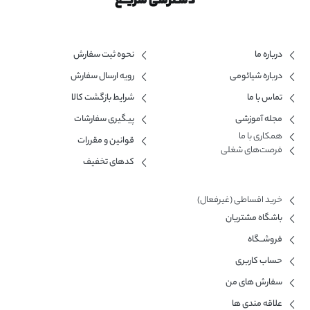
دسـترسی سریــع
درباره ما
نحوه ثبت سفارش
درباره شیائومی
رویه ارسال سفارش
تماس با ما
شرایط بازگشت کالا
مجله آموزشی
پیگیری سفارشات
همکاری با ما​
قوانین و مقررات
فرصت‌های شغلی
کدهای تخفیف
خرید اقساطی (غیرفعال)
باشگاه مشتریان
فروشــگاه
حساب کاربری
سفارش های من
علاقه مندی ها