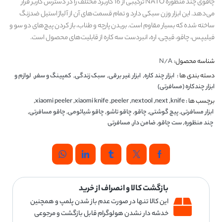
چاقوی چند منظوره NATO ترکیبی از 16 کاربرد مختلف را در دسترس کاربر قرار
می‌دهد. این ابزار وزن سبکی دارد و تمام قسمت‌های آن از آلیاژ استیل ضدزنگ
ساخته شده که بسیار مقاوم است. بریدن پارچه و طناب، باز کردن پیچ‌های دو سو و
فیلیپس، چاقو، قیچی، اره، انبردست سه کاره از قابلیت‌های محصول است.
شناسه محصول:
N/A
دسته بندی ها :
ابزار چند کاره
,
ابزار غیر برقی
,
سبک زندگی
,
کمپینگ و سفر
,
لوازم و
ابزار چندکاره (مسافرتی)
برچسب ها :
knife
,
next
,
nextool
,
peeler
,
xiaomi knife
,
xiaomi peeler
,
ابزار مسافرتی
,
پیچ گوشتی
,
چاقو
,
چاقو تاشو
,
چاقو شیائومی
,
چاقو مسافرتی
,
چند منظوره
,
ست چاقو
,
ضامن دار
,
مسافرتی
بازگشت کالا و انصراف از خرید
این کالا تنها در صورت عدم باز شدن پلمپ و همچنین
خدشه دار نشدن هولوگرام قابل بازگشت و مرجوعی