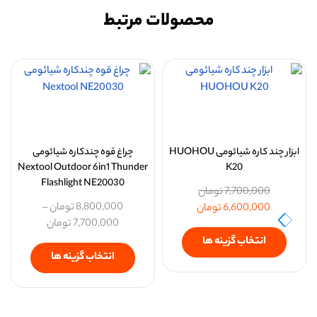
محصولات مرتبط
ابزار چند کاره شیائومی HUOHOU
چراغ قوه چندکاره شیائومی
Nextool Outdoor 6in1 Thunder
K20
Flashlight NE20030
7,700,000
تومان
8,800,000
تومان
–
6,600,000
تومان
7,700,000
تومان
انتخاب گزینه ها
انتخاب گزینه ها