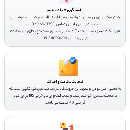
پاسخگوی شما هستیم
دفتر مرکزی : تهران -چهارراه وليعصر-خيابان انقلاب - برادران مظفرشمالي
- ساختمان ٤٠ واحد٤٤ تماس: 02166961856
فروشگاه: مشهد-بلوار احمد آباد -نبش پاستور -مجتمع تجاري مير -طبقه
ي اول تماس: 05134000400
ضمانت سلامت و اصالت
به معنی اصل بودن و تعهد این فروشگاه در سلامت فیزیکی کالایی است که
به دست مشتری خواهد رسید و مدت اعلام ایراد و خرابی کالا در این نوع
گارانتی 48 ساعت می باشد.