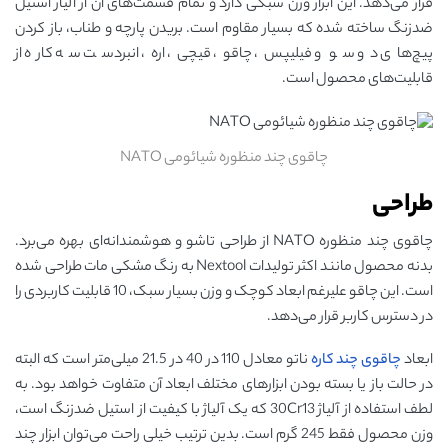
قرار می‌دهد. این ابزار وزن سبکی دارد و تمام قسمت‌های آن از آلیاژ استیل
ضدزنگ ساخته شده که بسیار مقاوم است. بریدن پارچه و طناب، باز کردن
پیچ‌های دو سو و فیلیپس، چاقو، قیچی، اره، انبردست سه کاره از
قابلیت‌های محصول است.
چاقوی چند منظوره شیائومی NATO
طراحی
چاقوی چند منظوره NATO از طراحی تاشو و هوشمندانه‌ای بهره می‌برد.
بدنه محصول مانند اکثر تولیدات Nextool به رنگ مشکی مات طراحی شده
است. این چاقو علیرغم ابعاد کوچک و وزن بسیار سبک، 10 قابلیت کاربردی را
در دسترس کاربر قرار می‌دهد.
ابعاد
چاقوی چند کاره
ناتو معادل 110 در 40 در 21.5 میلی‌متر است که البته
در حالت باز یا بسته بودن ابزارهای مختلف ابعاد آن متفاوت خواهد بود. به
لطف استفاده از آلیاژ 30Cr13 که یک آلیاژ با کیفیت از استیل ضدزنگ است،
وزن محصول فقط 245 گرم است. بدین ترتیب خیلی راحت می‌توان ابزار چند