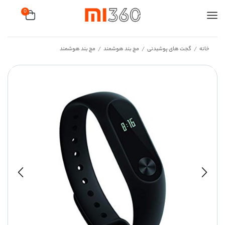
0
خانه
گجت های پوشیدنی
مچ بند هوشمند
مچ بند هوشمند
/
/
/