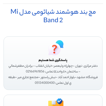
مچ بند هوشمند شیائومی مدل Mi
Band 2
پاسخگوی شما هستیم
دفتر مرکزی : تهران -چهارراه وليعصر-خيابان انقلاب - برادران مظفرشمالي
- ساختمان ٤٠ واحد٤٤ تماس: 02166961856
فروشگاه: مشهد-بلوار احمد آباد -نبش پاستور -مجتمع تجاري مير -طبقه
ي اول تماس: 05134000400