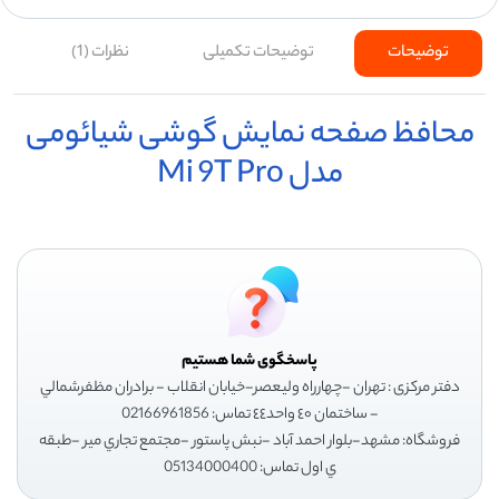
توضیحات
توضیحات تکمیلی
نظرات (1)
محافظ صفحه نمایش گوشی شیائومی
مدل Mi 9T Pro
پاسخگوی شما هستیم
دفتر مرکزی : تهران -چهارراه وليعصر-خيابان انقلاب - برادران مظفرشمالي
- ساختمان ٤٠ واحد٤٤ تماس: 02166961856
فروشگاه: مشهد-بلوار احمد آباد -نبش پاستور -مجتمع تجاري مير -طبقه
ي اول تماس: 05134000400