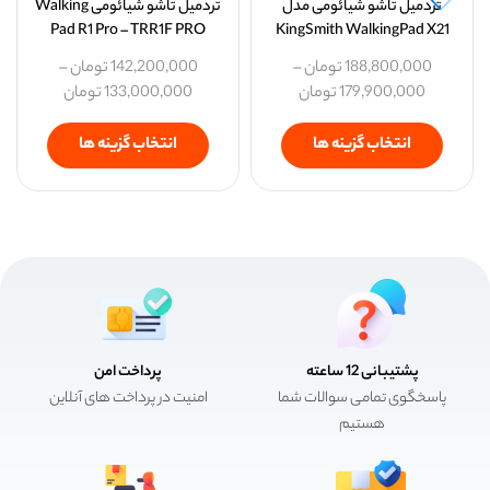
تردمیل تاشو شیائومی مدل
تردمیل تاشو شیائومی Walking
Pad R1 Pro – TRR1F PRO
KingSmith WalkingPad X21
188,800,000
تومان
–
142,200,000
تومان
–
179,900,000
تومان
133,000,000
تومان
انتخاب گزینه ها
انتخاب گزینه ها
پشتیبانی 12 ساعته
پرداخت امن
پاسخگوی تمامی سوالات شما
امنیت در پرداخت های آنلاین
هستیم