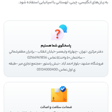
به زبان‌های انگلیسی، چینی، لهستانی یا اسپانیایی استفاده شود.
پاسخگوی شما هستیم
دفتر مرکزی : تهران -چهارراه وليعصر-خيابان انقلاب - برادران مظفرشمالي
- ساختمان ٤٠ واحد٤٤ تماس: 02166961856
فروشگاه: مشهد-بلوار احمد آباد -نبش پاستور -مجتمع تجاري مير -طبقه
ي اول تماس: 05134000400
ضمانت سلامت و اصالت