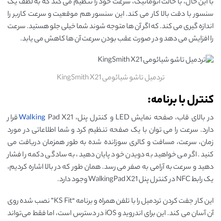
با این حال، با حالت اتوماتیک، سرعت خود را تنظیم می کند که به لطف یک
سنسور با دقت بالا کار می کند. این سنسور هم موقعیت و سرعت کاربر را
اندازه گیری می کند. که اگر آن ها متوجه شوند شما خیلی جلو هستید. سرعت
را افزایش می دهد و در صورت عقب بودن سرعت آن ها کاهش می یابد.
تردمیل تاشو شیائومی KingSmith X21
کنترل با برنامه:
در بالای قاب، صفحه نمایش LED و کنترل پنل،
Walking
Pad X21 قرار
دارد. سرعت را می توان با یک صفحه تنظیم کرد و شما اطلاعاتی در مورد
زمان، سرعت، مسافت و کالری سوزانده شده به طور همزمان دریافت می
کنید. اگر می خواهید به دویدن خود پایان دهید، به سادگی دکمه را فشار
دهید و سرعت به آرامی به صفر می رسد. همان طور که در بالا اشاره کردیم،
یک رابط NFC در کنترل پنل WalkingPad X21 وجود دارد.
این کار جفت کردن تردمیل را با تلفن همراه و برنامه “KS Fit” نصب شده روی
آن آسان می کند. این برای اندروید و iOS در دسترس است، اما فقط می‌تواند