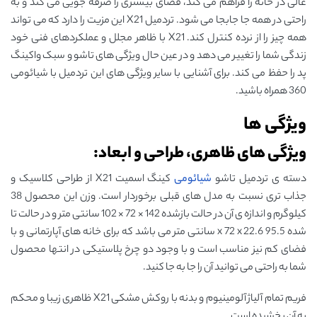
عالی در خانه را فراهم می کند، فضای بیشتری را صرفه جویی می کند و به
راحتی در همه جا جابجا می شود. تردمیل X21 این مزیت را دارد که می تواند
همه چیز را از نرده کنترل کند. X21 با ظاهر مجلل و عملکردهای فنی خود
زندگی شما را تغییر می دهد و در عین حال ویژگی های تاشو و سبک واکینگ
پد را حفظ می کند. برای آشنایی با سایر ویژگی های این تردمیل با شیائومی
360 همراه باشید.
ویژگی ها
ویژگی های ظاهری، طراحی و ابعاد:
دسته ی تردمیل تاشو
شیائومی
کینگ اسمیت X21 از طراحی کلاسیک و
جذاب تری نسبت به مدل های قبلی برخوردار است. وزن این محصول 38
کیلوگرم و اندازه ی آن در حالت بازشده 142 × 72 × 102 سانتی متر و در حالت تا
شده 95.5 x 72 x 22.6 سانتی ‌متر می باشد که برای خانه های آپارتمانی و با
فضای کم نیز مناسب است و با وجود دو چرخ پلاستیکی در انتها محصول
شما به راحتی می توانید آن را جا به جا کنید.
فریم تمام آلیاژ آلومینیوم و بدنه با روکش مشکی X21 ظاهری زیبا و محکم
به آن بخشیده است.