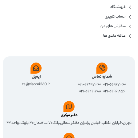
فروشــگاه
حساب کاربری
سفارش های من
علاقه مندی ها
شماره تماس
ایمیل
cs@xiaomi360.ir
۰۲۱-۶۶۹۶۷۳۶۰ | ۰۲۱-۶۶۴۹۷۳۶۰
۰۲۱-۶۶۹۶۱۸۵۶ | ۰۲۱-۶۶۴۶۱۷۸۸
دفتر مرکزی
تهران،خیابان انقلاب،خیابان برادران مظفر شمالی،پلاک۷۰،ساختمان۴۰،بلوک۱،واحد ۴۴