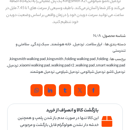
تردمیل تاشو شیائومی KingSmith X21 یک پنل عملیاتی را به تکیه‌گاه اضافه
می‌کند و کار شما را آسان‌تر می‌کند. با طیف وسیعی از سرعت های 1 تا 7.45 مایل در
ساعت، می توانید سرعت دویدن خود را در زمان واقعی بر اساس وضعیت دویدن
خود تنظیم کنید.
شناسه محصول:
N/A
دسته بندی ها :
ابزار سلامت
,
تردمیل
,
خانه هوشمند
,
سبک زندگی
,
سلامتی و
تندرستی
برچسب ها :
folding
,
folding walking pad
,
kingsmith
,
kingsmith walking pad
,
smart walking pad
,
walking pad
,
walking pad r2
,
xiaomi walking pad
,
تردمیل
,
تردمیل تاشو
,
تردمیل شیائومی
,
تردمیل شیاومی
,
تردمیل هوشمند
بازگشت کالا و انصراف از خرید
این کالا تنها در صورت عدم باز شدن پلمپ و همچنین
خدشه دار نشدن هولوگرام قابل بازگشت و مرجوعی