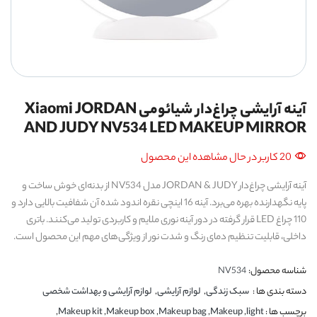
آینه آرایشی چراغ‌دار شیائومی Xiaomi JORDAN
AND JUDY NV534 LED MAKEUP MIRROR
20 کاربر در حال مشاهده این محصول
آینه آرایشی چراغ‌دار JORDAN & JUDY مدل NV534 از بدنه‌ای خوش ساخت و
پایه نگهدارنده بهره می‌برد. آینه 16 اینچی نقره اندود شده آن شفافیت بالایی دارد و
110 چراغ LED قرار گرفته در دور آینه نوری ملایم و کاربردی تولید می‌کنند. باتری
داخلی، قابلیت تنظیم دمای رنگ و شدت نور از ویژگی‌های مهم این محصول است.
شناسه محصول:
NV534
دسته بندی ها :
سبک زندگی
,
لوازم آرایشی
,
لوازم آرایشی و بهداشت شخصی
برچسب ها :
light
,
Makeup
,
Makeup bag
,
Makeup box
,
Makeup kit
,