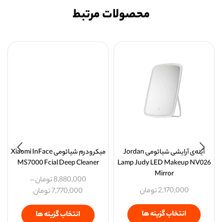
محصولات مرتبط
آینه‌ی آرایشی شیائومی Jordan
میکرودرم شیائومی Xiaomi InFace
MS7000 Fcial Deep Cleaner
Lamp Judy LED Makeup NV026
Mirror
8,880,000
تومان
–
2,170,000
تومان
7,770,000
تومان
انتخاب گزینه ها
انتخاب گزینه ها