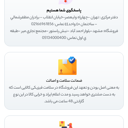
پاسخگوی شما هستیم
دفتر مرکزی : تهران -چهارراه وليعصر-خيابان انقلاب - برادران مظفرشمالي
- ساختمان ٤٠ واحد٤٤ تماس: 02166961856
فروشگاه: مشهد-بلوار احمد آباد -نبش پاستور -مجتمع تجاري مير -طبقه
ي اول تماس: 05134000400
ضمانت سلامت و اصالت
به معنی اصل بودن و تعهد این فروشگاه در سلامت فیزیکی کالایی است که
به دست مشتری خواهد رسید و مدت اعلام ایراد و خرابی کالا در این نوع
گارانتی 48 ساعت می باشد.