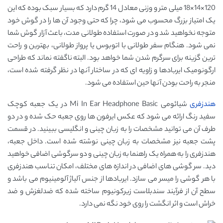
120×14×18 میلی ‌متر و وزنی معادل 14 گرم دارد که بسیار سبک بوده که این
یک امتیاز بزرگ محسوب می شود، چرا که حتی وجود آن ها را در گوش خود
متوجه نخواهید شد و در صورت استفاده طولانی مدت، باعث آزار گوش شما
نمی شود. هنگام سفر طولانی با اتوبوس یا پرواز طولانی، بهترین و راحت
ترین گزینه برای سرگرم شدن شما خواهد بود. البته ناگفته نماند که طراحی
ارگونومیک ایربادها و زاویه ای که در ساختار آنها در نظر گرفته شده است،
منجر به راحت بودن آنها حین استفاده می شود.
هندزفری
شیائومی Mi In Ear Headphone Basic در یک جعبه کوچک
سفید رنگ ارائه می شود که عکس ایرفون ها روی جعبه حک شده و در دو
طرف آن می توانید مشخصات را به زبان چینی و انگلیسی ببینید. در قسمت
پشت جعبه نیز مشخصات به زبان چینی نوشته شده است. داخل جعبه،
هندزفری را به همراه یک راهنما به زبان چینی و دو سرگوشی اضافی خواهید
دید. سر گوشی های اضافی در اندازه های مختلف، امکان تناسب هندزفری
با هر گوشی را میسر می سازد. ایربادها از جنس آلیاژ آلومینیوم می باشد و
سطح آن از فرآیند سندبلاست زیرکونیوم ساخته شده که ضدلغزش و ضد
خراش است و اثر انگشت را روی خود نگه نمی دارد.