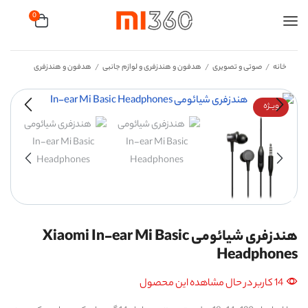
0
خانه
صوتی و تصویری
هدفون و هندزفری و لوازم جانبی
هدفون و هندزفری
/
/
/
ویــژه
هندزفری شیائومی Xiaomi In-ear Mi Basic
Headphones
14 کاربر در حال مشاهده این محصول