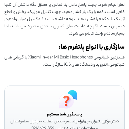
نظر انجام شود. جهت پاسخ دادن به تماس یا معلق نگه داشتن آن تنها
کافی است دکمه را یک بار فشار دهید. جهت کنترل موزیک، پخش و قطع
آن یک بار دکمه را فشار دهید. توجه داشته باشید که کنترل میزان ولوم در
دسترس نیست. اگر چه قابلیت های کنترلی تا حدی محدود می باشد، اما
بسیار ساده و راحت انجام می شود.
سازگاری با انواع پلتفرم ها:
هندزفری شیائومی Xiaomi In-ear Mi Basic Headphones با گوشی های
شیائومی، اندروید و دستگاه های iOS سازگار است.
پاسخگوی شما هستیم
دفتر مرکزی : تهران -چهارراه وليعصر-خيابان انقلاب - برادران مظفرشمالي
- ساختمان ٤٠ واحد٤٤ تماس: 02166961856