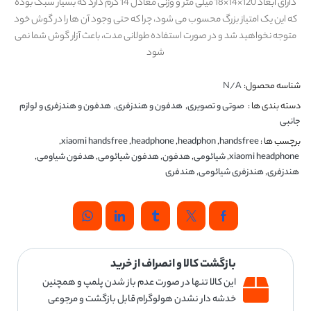
دارای ابعاد 120×14×18 میلی ‌متر و وزنی معادل 14 گرم دارد که بسیار سبک بوده
که این یک امتیاز بزرگ محسوب می شود، چرا که حتی وجود آن ها را در گوش خود
متوجه نخواهید شد و در صورت استفاده طولانی مدت، باعث آزار گوش شما نمی
شود
شناسه محصول:
N/A
دسته بندی ها :
صوتی و تصویری
,
هدفون و هندزفری
,
هدفون و هندزفری و لوازم
جانبی
برچسب ها :
handsfree
,
headphon
,
headphone
,
xiaomi handsfree
,
xiaomi headphone
,
شیائومی
,
هدفون
,
هدفون شیائومی
,
هدفون شیاومی
,
هندزفری
,
هندزفری شیائومی
,
هندفری
بازگشت کالا و انصراف از خرید
این کالا تنها در صورت عدم باز شدن پلمپ و همچنین
خدشه دار نشدن هولوگرام قابل بازگشت و مرجوعی