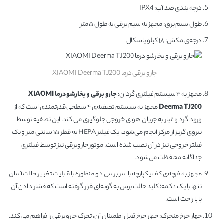
درجه بندی ضد آب: IPX4
طول سیم برق: مجهز به سیم برقی به طول ۵ متر
درجه‌ی مکش: ۱۸ کیلو پاسکال
جارو برقی درما XIAOMI Deerma TJ200
مجهز به ۴ سیستم فیلتری گردان:
جارو برقی و بخارشو درما XIAOMI
Deerma TJ200
مجهز به سیستم تصفیه‌ی ۴ سطحی قدرتمندی است که از
ورود گرد و غبار به جریان هوای خروجی جلوگیری می کند. این تصفیه توسط
نیروی گریز از مرکز انجام می‌شود، یک فیلتر HEPA به قطر ۱۵ سانتی متر و یک
فیلتر خروجی نیز در آن نصب شده است. موتور جاروبرقی نیز توسط فیلتری
جداگانه محافظت می‌شود.
مجهز به فرچه‌ی کف یکپارچه با سر برسی دو منظوره با قابلیت تغییر حالت آسان
تنها با یک دکمه؛ کلید حالت برس به گونه‌ای قرار گرفته است که فشار دادن آن
با پا راحت است.
چهار چرخ متحرک: چهار چرخ قابل اطمینان آن، تحرک جارو برقی را فراهم می کند.