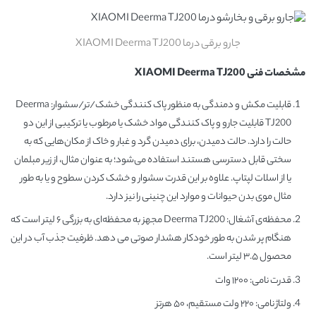
جارو برقی درما XIAOMI Deerma TJ200
مشخصات فنی
XIAOMI Deerma TJ200
قابلیت مکش و دمندگی به منظور پاک کنندگی خشک/تر/سشوار: Deerma
TJ200 قابلیت جارو و پاک کنندگی مواد خشک یا مرطوب یا ترکیبی از این دو
حالت را دارد. حالت دمیدن، برای دمیدن گرد و غبار و خاک از مکان‌هایی که به
سختی قابل دسترسی هستند استفاده می‌شود؛ به عنوان مثال، از زیر مبلمان
یا از اسلات لپتاپ. علاوه بر این قدرت سشوار و خشک کردن سطوح و یا به طور
مثال موی بدن حیوانات و موارد این چنینی را نیز دارد.
محفظه‌ی آشغال: Deerma TJ200 مجهز به محفظه‌ای به بزرگی ۶ لیتر است که
هنگام پر شدن به طور خودکار هشدار صوتی می دهد. ظرفیت جذب آب در این
محصول ۳.۵ لیتر است.
قدرت نامی: ۱۲۰۰ وات
ولتاژ نامی: ۲۲۰ ولت مستقیم، ۵۰ هرتز