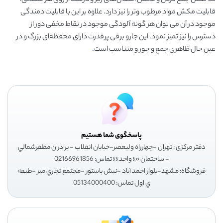
قابلیت مکش مواد مرطوب و‌تر را نیز دارد. علاوه بر این با قابلیت دمندگی
موجود در آن می توان هر گونه آلودگی موجود در نقاط مخفی دور از
دسترس را نیز تمیز نمود. این جارو برقی پرقدرت دارای محفظه‌ای بزرگ و در
عین حال ظاهری جمع و جور و متناسب است
.
پاسخگوی شما هستیم
دفتر مرکزی : تهران -چهارراه وليعصر-خيابان انقلاب - برادران مظفرشمالي
- ساختمان ٤٠ واحد٤٤ تماس: 02166961856
فروشگاه: مشهد-بلوار احمد آباد -نبش پاستور -مجتمع تجاري مير -طبقه
ي اول تماس: 05134000400