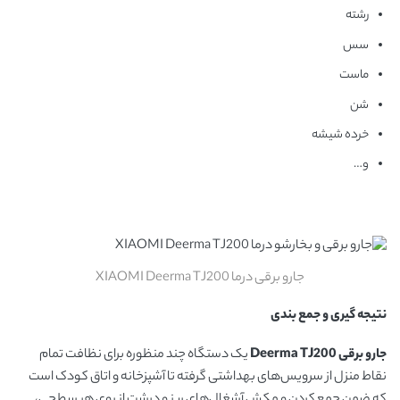
رشته
سس
ماست
شن
خرده شیشه
و…
جارو برقی درما XIAOMI Deerma TJ200
نتیجه گیری و جمع بندی
جارو برقی
Deerma TJ200
یک دستگاه چند منظوره برای نظافت تمام
نقاط منزل از سرویس‌های بهداشتی گرفته تا آشپزخانه و اتاق کودک است
که ضمن جمع کردن و مکش آشغال‌های ریز و درشت از روی هر سطحی،