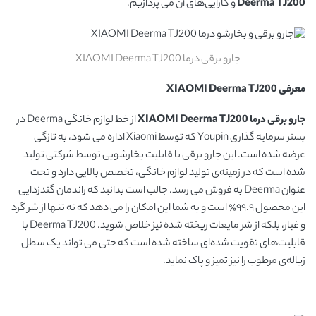
Deerma TJ200
و کارایی‌های آن می پردازیم.
جارو برقی درما XIAOMI Deerma TJ200
معرفی
XIAOMI Deerma TJ200
جارو برقی درما XIAOMI Deerma TJ200
از خط لوازم خانگی Deerma در
بستر سرمایه گذاری Youpin که توسط Xiaomi اداره می‌ شود، به تازگی
عرضه شده است. این جارو برقی با قابلیت بخارشویی توسط شرکتی تولید
شده است که در زمینه‌ی تولید لوازم خانگی، تخصص بالایی دارد و تحت
عنوان Deerma به فروش می رسد. جالب است بدانید که راندمان گندزدایی
این محصول ۹۹.۹٪ است و به شما این امکان را می‌ دهد که نه تنها از شر گرد
و غبار، بلکه از شر مایعات ریخته شده نیز خلاص شوید. Deerma TJ200 با
قابلیت‌های تقویت شده‌ای ساخته شده است که حتی می تواند یک سطل
زباله‌ی مرطوب را نیز تمیز و پاک نماید.