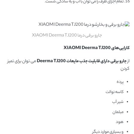
تمام اجزای ظرف را می توان با آب و به سادگی شست.
جارو برقی درما XIAOMI Deerma TJ200
کارایی‌های
XIAOMI Deerma TJ200
از
جارو برقی دارای قابلیت جذب مایعات
Deerma TJ200
می توان برای تمیز
کردن
پرده
کاسه توالت
شیر آب
مبلمان
هود
و بسیاری موارد دیگر