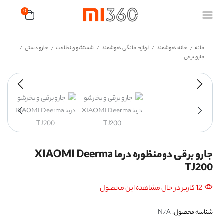
0
خانه
خانه هوشمند
لوازم خانگی هوشمند
شستشو و نظافت
جارو دستی
/
/
/
/
/
جارو برقی
جارو برقی دومنظوره درما XIAOMI Deerma
TJ200
12 کاربر در حال مشاهده این محصول
شناسه محصول:
N/A