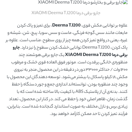
جارو برقی درما XIAOMI Deerma TJ200
علاوه بر توانایی مکش قوی،
Deerma TJ200
، برای تمیز و پاک کردن
مایعات مانند سس گوجه فرنگی، ماست و سس سویا، پیچ، شن، شیشه و
غیره، یعنی در واقع تمیز کردن همه چیز از روی سطوح، مناسب است. علاوه بر
پاک کردن، Deerma TJ200 توانایی خشک کردن سطوح را نیز دارد.
جارو
برقی درما XIAOMI Deerma TJ200
یک جارو برقی هوشمند چند
منظوره‌ی خانگی پرقدرت است. موتور فوق العاده قوی خشک و مرطوب
۱۲۰۰ وات / حداکثر ۳۳۰۰۰ دور در دقیقه در این محصول منجر به نیروی
مکش ۱۸ کیلو پاسکال یا بیشتر می‌شود. توسعه دهندگان این محصول با
وجود چند منظوره بودن، توانسته‌اند اندازه‌ی جمع و جور دستگاه را حفظ
کنند. بدنه‌ی آن از پلاستیک ABS با کیفیت بالا ساخته شده است که با
گذشت زمان، ظاهر اصلی خود را حفظ می کند. در کنار این محصول، تعداد
زیادی برس و نازل مختلف به صورت استاندارد گنجانده شده است. بنابراین،
فرآیند تمیز کردن تا حد ممکن کارآمد خواهد بود.