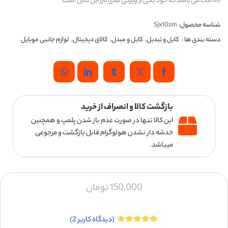
80 مگ می باشد که خود یکی از ویزگی های بارز این کابل است.
شناسه محصول:
Sjx10zm
دسته بندی ها :
کابل و تبدیل
,
کابل و مبدل
,
کالای دیجیتال
,
لوازم جانبی موبایل
بازگشت کالا و انصراف از خرید
این کالا تنها در صورت عدم باز شدن پلمپ و همچنین
خدشه دار نشدن هولوگرام قابل بازگشت و مرجوعی
میباشد.
150,000
تومان
(دیدگاه کاربر
2
)