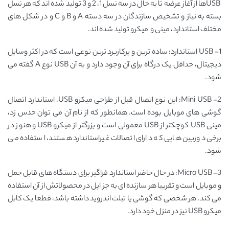
USBها از آغاز عرضه تا به ‌حال در سه نسل 1، 2 و 3 تولید شد‌ه ‌اند که هر نسل
بسته به نیاز و تشخیص سازندگان در سه دسته A و B و C و در شکل ‌های
مختلف استاندارد، مینی و میکرو تولید شده‌‌ اند.
1- USB استاندارد: ساده ‌ترین و پرکاربرد ‌ترین نوعی است که در اکثر وسایل
دیجیتال، حداقل یک درگاه برای آن وجود دارد و به آن USB نوع A گفته می‌
شود.
2- Mini USB: این نوع اتصال قبل از طراحی میکرو USB، استاندارد اتصال
گوشی ‌های موبایل بوده است. همانطور که از نام آن می‌ توان حدس زد،
مینی USB کوچکتر از USB معمولی است و بزرگتر از میکرو USB و هنوز در
برخی دوربین‌ هایی که دارای اتصالات غیراستاندارد هستند، استفاده می‌
شود.
3- Micro USB: در حال حاضر استاندارد فراگیر برای دستگاه‌ های قابل حمل
و موبایل است و تقریبا هر سازنده ‌ای به‌ جز اپل در محصولاتش از آن استفاده
می ‌کند. هر شخصی که گوشی یا تبلت اندروید داشته باشد، قطعا یک کابل
میکرو USB نیز در منزل خود دارد.