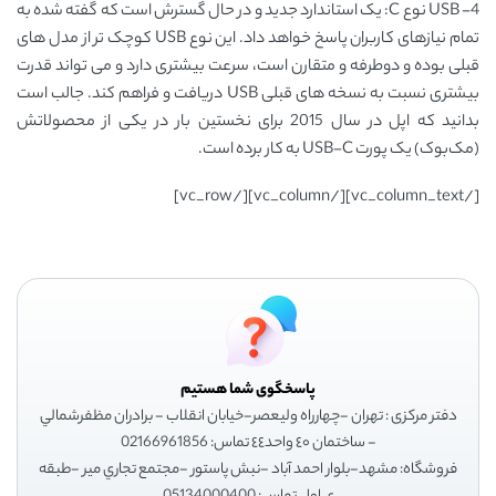
4- USB نوع C: یک استاندارد جدید و در حال گسترش است که گفته ‌شده به
تمام نیازهای کاربران پاسخ خواهد داد. این نوع USB کوچک ‌تر از مدل‌ های
قبلی بوده و دوطرفه و متقارن است، سرعت بیشتری دارد و می‌ تواند قدرت
بیشتری نسبت به نسخه ‌های قبلی USB دریافت و فراهم کند. جالب است
بدانید که اپل در سال 2015 برای نخستین بار در یکی از محصولاتش
(مک‌بوک) یک پورت USB-C به‌ کار برده است.
[/vc_column_text][/vc_column][/vc_row]
پاسخگوی شما هستیم
دفتر مرکزی : تهران -چهارراه وليعصر-خيابان انقلاب - برادران مظفرشمالي
- ساختمان ٤٠ واحد٤٤ تماس: 02166961856
فروشگاه: مشهد-بلوار احمد آباد -نبش پاستور -مجتمع تجاري مير -طبقه