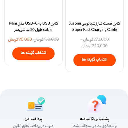
کابل فست شارژ شیائومی Xiaomi
کابل USB به USB-C مدل Mini
Super Fast Charging Cable
cable طول 20 سانتی‌متر
770,000
تومان
–
150,000
تومان
90,000
تومان
220,000
تومان
انتخاب گزینه ها
انتخاب گزینه ها
پشتیبانی 12 ساعته
پرداخت امن
پاسخگوی تمامی سوالات شما
امنیت در پرداخت های آنلاین