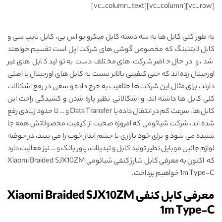
[vc_row][vc_column][vc_column_text]
به طور کلی کابل ها به سه دسته کابل میکرو یو اس بی، کابل تایپ سی و
کابل لایتنینگ که مخصوص گوشی های شرکت اپل است تقسیم خواهند
شد، و در حال حاضر شرکت های مختلف دست به تولید کابل های غیر
اورجینال زده اند که حتی کیفیتی بالاتر نسبت به کابل های اورجینال یا اصلی
دارند، برای مثال این شرکت ها خلاقیت به خرج داده و سعی در رفع اشکالات
کلی کابل ها داشته اند، و اشکالاتی نظیر پاره شدن و کشیدگی راحت این
کابل ها، سرعت کم در انتقال داده یا Data Transfer و … تا حدود زیادی رفع
شده اند، شرکت شیائومی که امروزه صحبت از کیفیت محصولاتش همه جا
شنیده می شود و برای خود بازاری با چشم انداز خوب را می بیند، در حوضه
لوازم جانبی موبایل نظیر تولید کابل و تبدیلات، پاور بانک و … نیز فعالیت دارد
که اکنون به معرفی کابل شارژ کنفی شیائومی Xiaomi Braided SJX10ZM
1m Type-C خواهیم پرداخت.
معرفی کابل کنفی Xiaomi Braided SJX10ZM
1m Type-C