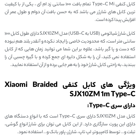
کابل کنفی Type-C Mi تمام بافت ۱۰۰ سانتی زد ام آی ، یکی از با کیفیت
ترین کابل های شارژر می باشد که به حسن بافت آن دوام و طول عمر آن
افزایش پیدا کرده است.
کابل شارژ شیائومی (USB به USB-C) مدل SJX10ZM دارای طول کابل ۱۰۰
سانتی متر است، که محدودیت خاصی را ایجاد نکرده و آنقدر بلند هم نبوده
که دست و پا گیر باشد، علاوه بر این شما می توانید زمان هایی که از کابل
استفاده نمی کنید، آن را به شکل دایره ای جمع کرده و با گیره چسبی آن را
ببندید، به راحتی کابل شارژ خود را به هر جایی برده و از آن استفاده نمایید.
ویژگی های کابل کنفی Xiaomi Braided
SJX10ZM 1m Type-C
دارای سری Type-C:
کابل مدل SJX10ZM دارای سری Type-C است که با انواع دستگاه های
دارای این پورت سازگاری دارد. از این کابل می توان برای شارژ انواع گوشی،
تبلت و… توسط کامپیوتر، لپ تاپ، شارژر، پاور بانک و… استفاده نمود.