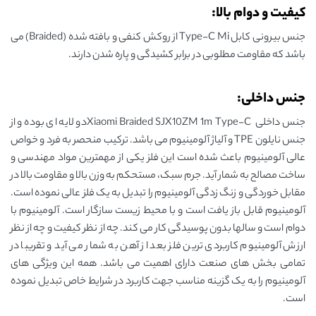
کیفیت و دوام بالا:
جنس بیرونی کابل Type-C Mi از روکش کنفی و بافته شده (Braided) می
باشد که مقاومت مطلوبی در برابر کشیدگی و پاره شدن دارند.
جنس داخلی:
جنس داخلی Xiaomi Braided SJX10ZM 1m Type-Cدو لایه ای بوده و از
جنس نایلون TPE و آلیاژ آلومینیوم می باشد. ترکیب منحصر به فرد و خواص
عالی آلومینیوم باعث شده است این فلز یکی از مهمترین مواد مهندسی و
ساخت مصالح به شمار آید. جرم سبک، مستحکم به وزن بالا و مقاومت بالا در
مقابل خوردگی و زنگ زدگی آلومینیوم را تبدیل به یک فلز عالی نموده است.
آلومینیوم قابل باز یافت است و با محیط زیست سازگار است. آلومینیوم با
دوام است و سالها بدون پوسیدگی کار می کند. چه از نظر کیفیت و چه از نظر
ارزش آلومینیوم کاربردی ترین فلز بعد از آهن به شمار می آید و تقریبا در
تمامی بخش های صنعت دارای اهمیت می باشد. همه این ویژگی های
آلومینیوم را به یک گزینه مناسب جهت کاربرد در شرایط خاص تبدیل نموده
است.