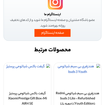
اینستاگرام ما
عضو باشگاه مشتریان و صفحه اینستاگرام ما شوید و از کدهای تخفیف
روزانه بهره‌مند شوید.
صفحه اینستاگرام
محصولات مرتبط
هندزفری بی سیم شیائومی Redmi
گیفت باکس شیائومی پرستیژ
Xiaomi Prestige Gift Box–Mi
buds 3 Lite – Refurbished
(Youth Edition) (جعبه باز)
AIR4 SE