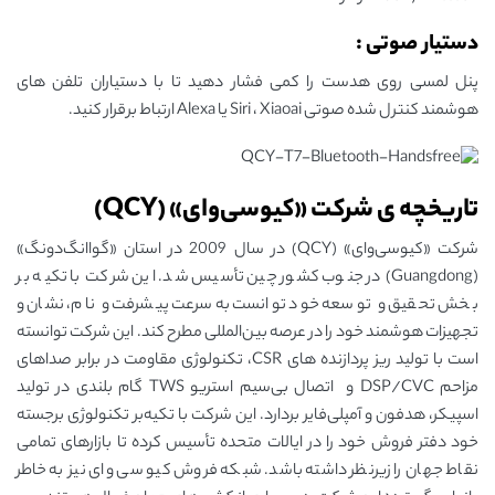
دستیار صوتی :
پنل لمسی روی هدست را کمی فشار دهید تا با دستیاران تلفن های
هوشمند کنترل شده صوتی Siri ، Xiaoai یا Alexa ارتباط برقرار کنید.
تاریخچه ی شرکت «کیوسی‌وای» (QCY)
شرکت «کیوسی‌وای» (QCY) در سال 2009 در استان «گواانگ‌دونگ»
(Guangdong) در جنوب کشور چین تأسیس شد. این شرکت با تکیه‌ بر
بخش تحقیق و توسعه خود توانست به‌سرعت پیشرفت و نام، نشان و
تجهیزات هوشمند خود را در عرصه بین‌المللی مطرح کند. این شرکت توانسته
است با تولید ریز پردازنده‌ های CSR، تکنولوژی مقاومت در برابر صداهای
مزاحم DSP/CVC و اتصال بی‌سیم استریو TWS گام بلندی در تولید
اسپیکر، هدفون و آمپلی‌فایر بردارد. این شرکت با تکیه‌بر تکنولوژی برجسته
خود دفتر فروش خود را در ایالات‌ متحده تأسیس کرده تا بازارهای تمامی
نقاط جهان را زیرنظر داشته باشد. شبکه فروش کیو سی‌ وای نیز به خاطر