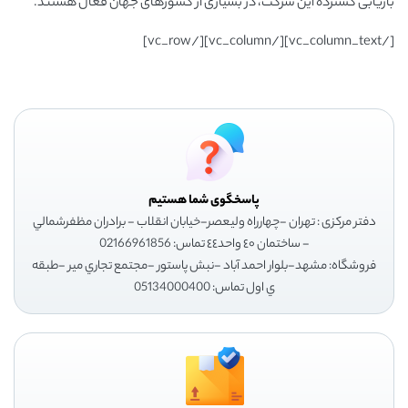
بازیابی گسترده این شرکت، در بسیاری از کشورهای جهان فعال هستند.
[/vc_column_text][/vc_column][/vc_row]
پاسخگوی شما هستیم
دفتر مرکزی : تهران -چهارراه وليعصر-خيابان انقلاب - برادران مظفرشمالي
- ساختمان ٤٠ واحد٤٤ تماس: 02166961856
فروشگاه: مشهد-بلوار احمد آباد -نبش پاستور -مجتمع تجاري مير -طبقه
ي اول تماس: 05134000400