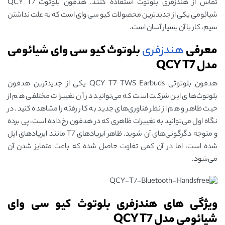
تماس از هندزفری بلوتوث استفاده کنند. هدفون بلوتوث QCY T7
شیائومی یکی از جدیدترین محصولات کیو سی وای است که به علت نداشتن
سیم، کار با آن بسیار آسان است.
معرفی
هندزفری
بلوتوث کیو سی وای شیائومی
مدل QCY T7
هدفون بلوتوثی QCY T7 TWS Earbuds یکی از جدیدترین هدفون
بلوتوث‌های این شرکت است که می‌توانید در آن تغییرات مختلفی هم از
حیث ظاهر و هم از نظر فناوری‌های جدید به کار رفته را مشاهده کنید. در
نگاه اول می‌توانید به تغییرات ظاهری که در هدفون رخ داده است، پی برده
و متوجه دگرگونی‌های آن شوید. ظاهر ایربادهای T7 مانند ایرپاد‌های اپل
شده است، اما در آن کمی تفاوت حاصل شده که باعث متمایز شدن آن
می‌شود.
ویژگی های هندزفری بلوتوث کیو سی وای
شیائومی مدل QCY T7