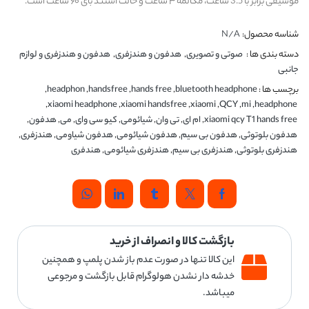
موسیقی برابر با 3.5 ساعت، مکالمه ۳ ساعت و حالت استند بای ۶۰ ساعت است.
شناسه محصول:
N/A
دسته بندی ها :
صوتی و تصویری
,
هدفون و هندزفری
,
هدفون و هندزفری و لوازم
جانبی
برچسب ها :
bluetooth headphone
,
hands free
,
handsfree
,
headphon
,
,
xiaomi headphone
,
xiaomi handsfree
,
xiaomi
,
QCY
,
mi
,
headphone
xiaomi qcy T1 hands free
,
ام ای
,
تی وان
,
شیائومی
,
کیو سی وای
,
می
,
هدفون
,
هدفون بلوتوثی
,
هدفون بی سیم
,
هدفون شیائومی
,
هدفون شیاومی
,
هندزفری
,
هندزفری بلوتوثی
,
هندزفری بی سیم
,
هندزفری شیائومی
,
هندفری
بازگشت کالا و انصراف از خرید
این کالا تنها در صورت عدم باز شدن پلمپ و همچنین
خدشه دار نشدن هولوگرام قابل بازگشت و مرجوعی
میباشد.