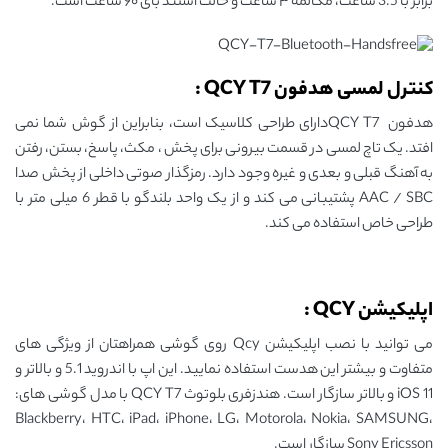
برابر با 3.5 ساعت، مکالمه ۳ ساعت و حالت استند بای ۶۰ ساعت است.
کنترل لمسی هدفون QCY T7 :
هدفون QCY T7دارای طراحی کلاسیک است، بنابراین از گوش شما نمی
افتد. یک تاچ لمسی در قسمت بیرونی برای پخش ، مکث، پاسخ، بستن، رفتن
به آهنگ قبلی و بعدی و غیره وجود دارد. رمزگذار صوتی داخلی از پخش صدا
AAC / SBC پشتیبانی می کند و از یک واحد بلندگو با قطر 6 میلی متر با
طراحی خاص استفاده می کند.
اپلیکیشن QCY :
می توانید با نصب اپلیکیشن Qcy روی گوشی همراهتان از ویژگی های
متفاوت و بیشتر این هدست استفاده نمایید. این اپ با اندروید 5.1 و بالاتر و
iOS 11 و بالاتر سازگار است. هندزفری بلوتوث QCY T7 با مدل گوشی های:
Blackberry، HTC، iPad، iPhone، LG، Motorola، Nokia، SAMSUNG،
Sony Ericsson سازگار است.