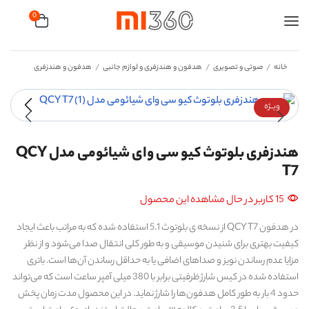
0
خانه
صوتی و تصویری
هدفون و هندزفری و لوازم جانبی
هدفون و هندزفری
/
/
/
ویــژه
هندزفری بلوتوث کیو سی وای شیائومی مدل QCY
T7
15 کاربر در حال مشاهده این محصول
در هدفون QCY T7 از نسخه ی بلوتوث 5.1 استفاده شده که به مراتب باعث ایجاد
کیفیت بهتری برای شنیدن موسیقی و به طور کلی انتقال صدا می‌شود و از نظر
مزایا عدم رساندن نویز و صداهای اضافی یا به حداقل رساندن آن‌ها است. باتری
استفاده شده در کیس شارژ ظرفیتی برابر با 380 میلی آمپر ساعت است که می‌تواند
حدود 4 بار به طور کامل هدفون‌ها را شارژ نماید. در این محصول مدت زمان پخش