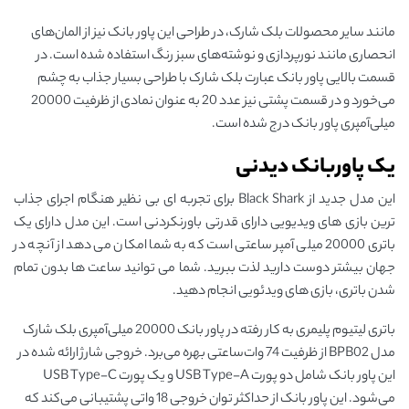
مانند سایر محصولات بلک شارک، در طراحی این پاور بانک نیز از المان‌های
انحصاری مانند نورپردازی و نوشته‌های سبز رنگ استفاده شده است. در
قسمت بالایی پاور بانک عبارت بلک شارک با طراحی بسیار جذاب به چشم
می‌خورد و در قسمت پشتی نیز عدد 20 به عنوان نمادی از ظرفیت 20000
میلی‌آمپری پاور بانک درج شده است.
یک پاوربانک دیدنی
این مدل جدید از Black Shark برای تجربه ای بی نظیر هنگام اجرای جذاب
ترین بازی های ویدیویی دارای قدرتی باورنکردنی است. این مدل دارای یک
باتری 20000 میلی آمپر ساعتی است که به شما امکان می دهد از آنچه در
جهان بیشتر دوست دارید لذت ببرید. شما می توانید ساعت ها بدون تمام
شدن باتری، بازی های ویدئویی انجام دهید.
باتری لیتیوم پلیمری به کار رفته در پاور بانک 20000 میلی‌آمپری بلک شارک
مدل BPB02 از ظرفیت 74 وات‌ساعتی بهره می‌برد. خروجی شارژ ارائه شده در
این پاور بانک شامل دو پورت USB Type-A و یک پورت USB Type-C
می‌شود. این پاور بانک از حداکثر توان خروجی 18 واتی پشتیبانی می‌کند که