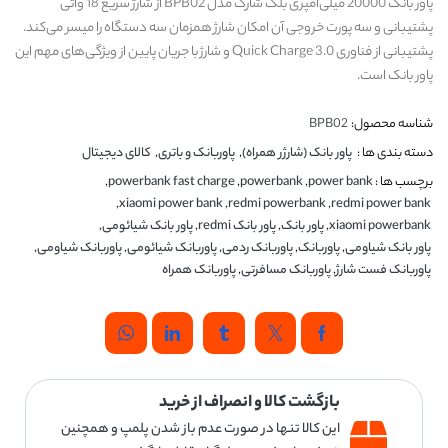
پاور بانک 20000 میلی‌آمپری بلک شارک مدل BPB02 از شارژ سریع 18 واتی
پشتیبانی و سه پورت خروجی آن امکان شارژ همزمان سه دستگاه را میسر می‌کند.
پشتیبانی از فناوری Quick Charge 3.0 و شارژ با جریان پایین از ویژگی‌های مهم این
پاور بانک است.
شناسه محصول:
BPB02
دسته بندی ها :
پاور بانک (شارژر همراه)
,
پاوربانک و باتری
,
کالای دیجیتال
برچسب ها :
power bank
,
powerbank
,
powerbank fast charge
,
,
xiaomi power bank
,
redmi powerbank
,
redmi power bank
xiaomi powerbank
,
پاور بانک
,
پاور بانک redmi
,
پاور بانک شیائومی
,
پاور بانک شیاومی
,
پاوربانک
,
پاوربانک ردمی
,
پاوربانک شیائومی
,
پاوربانک شیاومی
,
پاوربانک فست شارژ
,
پاوربانک مسافرتی
,
پاوربانک همراه
بازگشت کالا و انصراف از خرید
این کالا تنها در صورت عدم باز شدن پلمپ و همچنین