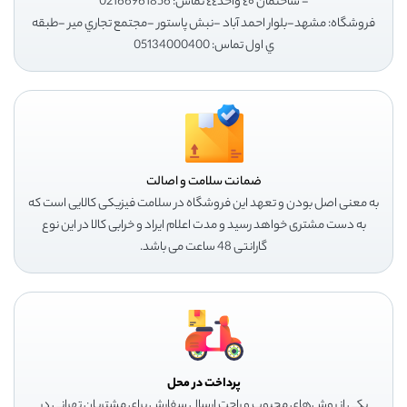
- ساختمان ٤٠ واحد٤٤ تماس: 02166961856
فروشگاه: مشهد-بلوار احمد آباد -نبش پاستور -مجتمع تجاري مير -طبقه
ي اول تماس: 05134000400
ضمانت سلامت و اصالت
به معنی اصل بودن و تعهد این فروشگاه در سلامت فیزیکی کالایی است که
به دست مشتری خواهد رسید و مدت اعلام ایراد و خرابی کالا در این نوع
گارانتی 48 ساعت می باشد.
پرداخت در محل
یکی از روش‌های محبوب و راحت ارسال سفارش برای مشتریان تهرانی در