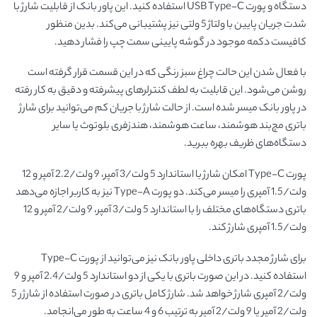
دستگاه و پورت USB Type-C استفاده کنید. این پاور بانک از قابلیت شارژ با
شدت جریان پایین با ولتاژ 5 ولتی نیز پشتیبانی می‌کند. بدین منظور
کافیست دکمه موجود در گوشه پایینی سمت چپ را فشار دهید.
با فعال شدن این حالت چراغ سبز رنگی که در این قسمت قرار گرفته است
روشن می‌شود. این قابلیت به لطف کنترلرهای پیشرفته و دقیق به کار رفته
در پاور بانک میسر شده است. از حالت شارژ با جریان کم می‌توانید برای شارژ
باتری مچ‌بند هوشمند، ساعت هوشمند، هندزفری بلوتوث یا سایر
دستگاه‌های ظریف بهره ببرید.
پورت Type-C امکان شارژ با استاندارد 5 ولت/3 آمپر، 9 ولت/2.2 آمپر و 12
ولت/1.5 آمپری را میسر می‌کند. دو پورت Type-A نیز به کاربر اجازه می‌دهد
باتری دستگاه‌های مختلف را با استاندارد 5 ولت/3 آمپر، 9 ولت/2 آمپر و 12
ولت/1.5 آمپری شارژ کند.
برای شارژ مجدد باتری داخلی پاور بانک نیز می‌توانید از پورت Type-C
استفاده کنید. در این صورت باتری با یکی از دو استاندارد 5 ولت/2.4 آمپر و 9
ولت/2 آمپری شارژ خواهد شد. شارژ کامل باتری در صورت استفاده از شارژر 5
ولت/2 آمپر یا 9 ولت/2 آمپر به ترتیب 6 و 4 ساعت به طور می‌انجامد.