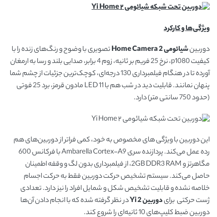
ویژگی‌ها و کارکرد
دوربین
شیائومی
Home Camera 2
تصویری با وضوح و رنگ‌های زنده را با
کیفیت p1080، نرخ 25 فریم بر ثانیه، زوم 4 برابر، صدایی بلند و رسا به ارمغان
آورده تا در هنگام فیلمبرداری 130 درجه‌ای، کوچک‌ترین جزئیات از چشم شما
پنهان نمانند. قابلیت دید در شب هم با 11 LED مادون قرمز، برد 25 فوتی
(حدود 750 سانتی متر) دارد.
این دوربین با ویژگی های مخصوص به خود، کمی فراتر از دوربین‌های هم
رده عمل می‌کند. پردازنده سری Ambarella Cortex-A9 با فرکانس 600
مگاهرتز و 2GB DDR3 RAM، از فیلمبرداری بدون لگ و وقفه اطمینان
حاصل می‌کند. سیستم تشخیص حرکت دوربین فقط به حرکت اجسام
خلاصه نشده و قابلیت تشخیص شکل و شمایل افراد را نیز دارد. تعدادی
ژست حرکتی برای
دوربین
Yi 2
در نظر گرفته شده که با انجام دادن آن‌ها
دوربین ضبط کلیپ‌های 10 ثانیه‌ای را شروع کند.