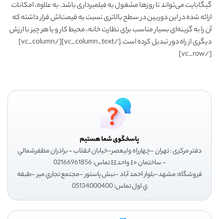
گیگابایت می‌تواند تا روزها مشغول به فیلمبرداری باشد. به علاوه، امکانات
ارائه شده در این دوربین در سطح بالاتری نسبت به قیمت‌اش قرار داشته که
آن را به گزینه‌ای بسیار مناسب برای نظارت خانه، محیط کار و یا هر چیز با ارزش
دیگری از راه دور تبدیل کرده است.[/vc_column_text][/vc_column]
[/vc_row]
پاسخگوی شما هستیم
دفتر مرکزی : تهران -چهارراه وليعصر-خيابان انقلاب - برادران مظفرشمالي
- ساختمان ٤٠ واحد٤٤ تماس: 02166961856
فروشگاه: مشهد-بلوار احمد آباد -نبش پاستور -مجتمع تجاري مير -طبقه
ي اول تماس: 05134000400