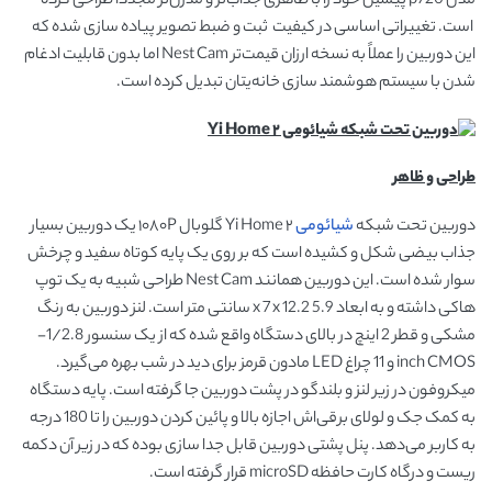
مدل p720 پیشین خود را با ظاهری جذاب‌تر و مدرن‌تر مجدداً طراحی کرده
است. تغییراتی اساسی در کیفیت ثبت و ضبط تصویر پیاده سازی شده که
این دوربین را عملاً به نسخه ارزان قیمت‌تر Nest Cam اما بدون قابلیت ادغام
شدن با سیستم هوشمند سازی خانه‌یتان تبدیل کرده است.
طراحی و ظاهر
دوربین تحت شبکه
شیائومی
۲ Yi Home گلوبال ۱۰۸۰P یک دوربین بسیار
جذاب بیضی شکل و کشیده است که بر روی یک پایه کوتاه سفید و چرخش
سوار شده است. این دوربین همانند Nest Cam طراحی شبیه به یک توپ
هاکی داشته و به ابعاد 5.9 x 7 x 12.2 سانتی متر است. لنز دوربین به رنگ
مشکی و قطر 2 اینچ در بالای دستگاه واقع شده که از یک سنسور 1/2.8-
inch CMOS و 11 چراغ LED مادون قرمز برای دید در شب بهره می‌گیرد.
میکروفون در زیر لنز و بلندگو در پشت دوربین جا گرفته است. پایه دستگاه
به کمک جک و لولای برقی‌اش اجازه بالا و پائین کردن دوربین را تا 180 درجه
به کاربر می‌دهد. پنل پشتی دوربین قابل جدا سازی بوده که در زیر آن دکمه
ریست و درگاه کارت حافظه microSD قرار گرفته است.