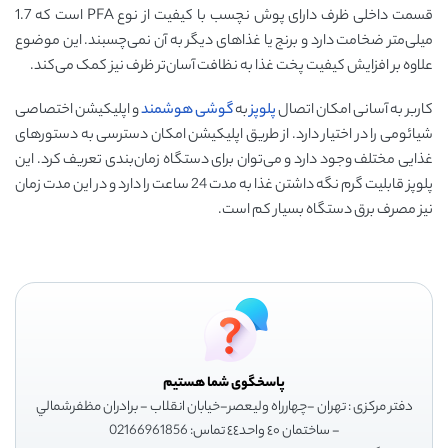
قسمت داخلی ظرف دارای پوش نچسب با کیفیت از نوع PFA است که 1.7
میلی‌متر ضخامت دارد و برنج یا غذاهای دیگر به آن نمی‌چسبند. این موضوع
علاوه بر افزایش کیفیت پخت غذا به نظافت آسان‌تر ظرف نیز کمک می‌کند.
کاربر به آسانی امکان اتصال
پلوپز
به
گوشی هوشمند
و اپلیکیشن اختصاصی
شیائومی را در اختیار دارد. از طریق اپلیکیشن امکان دسترسی به دستورهای
غذایی مختلف وجود دارد و می‌توان برای دستگاه زمان‌بندی تعریف کرد. این
پلوپز قابلیت گرم نگه داشتن غذا به مدت 24 ساعت را دارد و در این مدت زمان
نیز مصرف برق دستگاه بسیار کم است.
پاسخگوی شما هستیم
دفتر مرکزی : تهران -چهارراه وليعصر-خيابان انقلاب - برادران مظفرشمالي
- ساختمان ٤٠ واحد٤٤ تماس: 02166961856