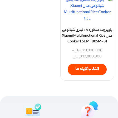
پلوپز چند منظوره ۱.۵ لیتری شیائومی
مدل Xiaomi Multifunctional Rice
Cooker 1.5L MFB05M-01
11,800,000
تومان
–
10,800,000
تومان
انتخاب گزینه ها