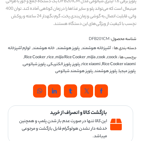
پلوپز برقی 1.6 لیتری شیائومی مدل DFB201CM یک دستگاه جمع و جور با طراحی
مینیمال است که می‌تواند پلو و سایر غذاها را در زمان کوتاهی آماده کند. توان 400
واتی، قابلیت اتصال به گوشی و زمان‌بندی پخت، گرم نگهدار 24 ساعته و روکش
نچسب با کیفیت از ویژگی‌های این دستگاه هستند.
شناسه محصول:
DFB201CM
دسته بندی ها :
آشپزخانه هوشمند
,
پلوپز هوشمند
,
خانه هوشمند
,
لوازم آشپزخانه
برچسب ها :
coock
,
cook
,
mijia
,
mijia Rice Cooker
,
rice
,
Rice Cooker
,
Rice Cooker xiaomi
,
rice xiaomi
,
پلوپز
,
پلوپز الکتریکی
,
پلوپز شیائومی
,
پلوپز میجیا
,
پلوپز هوشمند
,
پلوپز هوشمند شیائومی
بازگشت کالا و انصراف از خرید
این کالا تنها در صورت عدم باز شدن پلمپ و همچنین
خدشه دار نشدن هولوگرام قابل بازگشت و مرجوعی
میباشد.