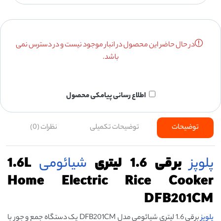
در حال حاضر این محصول در انبار موجود نیست و در دسترس نمی
باشد.
اطلاع رسانی پیامکی محصول
توضیحات
توضیحات تکمیلی
نظرات (0)
پلوپز
برقی 1.6 لیتری
شیائومی
1.6L
Home Electric Rice Cooker
DFB201CM
پلوپز
برقی 1.6 لیتری شیائومی مدل DFB201CM یک دستگاه جمع و جور با