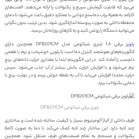
این پلوپز 1.6 لیتری شیائومی از المنت‌های حرارتی با توان 400 واتی بهره
می‌برد که قابلیت گرمایش سریع و یکنواخت را ارائه می‌دهند. المنت‌های
کارآمد به همراه پراب دماسنج دوتایی با عملکرد دقیق باعث می‌شود تا دمای
محفظه داخلی به صورت پیوسته اندازه‌گیری شود. بدین ترتیب بدون نگرانی
می‌توانید دستگاه را روشن کنید و به کارهای روزانه‌تان برسید.
پلوپز
برقی 1.6 لیتری شیائومی مدل DFB201CM همچنین دارای
الگوریتم‌های هوشمند کنترل دما است تا پلویی خوشپخت و نرم با طعمی
دلچسب را آماده کند. در این الگوریتم ابتدا با مقداری حرارت دانه‌های برنج
نرم می‌شود و با افزایش حرارت بخش بیشتر از آب جذب می‌شود. سپس
حرارت مجددا افزایش می‌یابد تا آب به نقطه جوش برسد و در نهایت برنج با
دمایی یکنواخت بپزد.
پلوپز برقی شیائومی DFB201CM
ظرف داخلی از آلیاژ آلومینیوم بسیار با کیفیت ساخته شده است و ساختاری
چند لایه دارد. این ساختار چند لایه کمک می‌کند تا دما به صورت کاملا
یکنواخت و منسجم به تمام قسمت‌های ظرف منتقل شود. همچنین