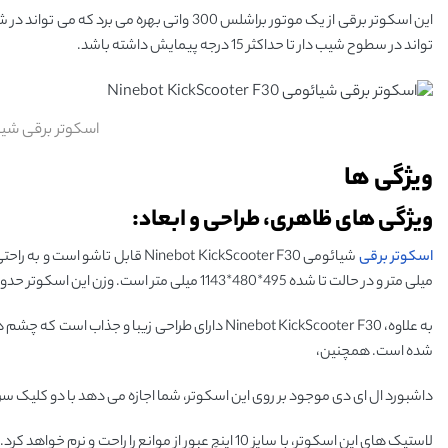
تواند در سطوح شیب دار تا حداکثر 15 درجه پیمایش داشته باشد.
اسکوتر برقی شیائومی Scooter F30
ویژگی ها
ویژگی های ظاهری، طراحی و ابعاد:
اسکوتر برقی
میلی متر و در حالت تا شده 495*480*1143 میلی متر است. وزن این اسکوتر حدود 15.1 کیلوگرم است. همچنین این اسکوتر توانایی حمل بار تا 120 کیلوگرم را دارد.
به علاوه، Ninebot KickScooter F30 دارای طراحی زی
شده است. همچنین،
داشبورد ال‌ ای ‌دی موجود بر روی این اسکوتر، شما اجازه می ‌دهد با دو کلیک س
لاستیک های این اسکوتر، با سایز 10 اینچ عبور از موا