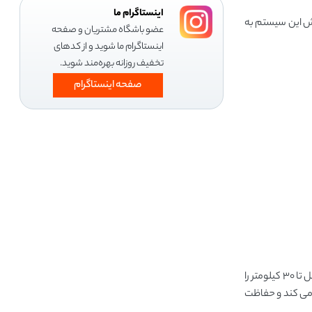
اینستاگرام ما
ترمز دیسکی شده است. واکنش این سیستم به
عضو باشگاه مشتریان و صفحه
اینستاگرام ما شوید و از کدهای
تخفیف روزانه بهره‌مند شوید.
صفحه اینستاگرام
شیائومی Ninebot KickScooter F30 یک باتری لیتیومی با ظرفیت 10000 میلی ‌آمپر ساعت و ولتاژ حداکثر 42 ولت است. این باتری با شارژ کامل تا ۳۰ کیلومتر را
ی را در هر لحظه نظارت می ‌کند و حفاظت