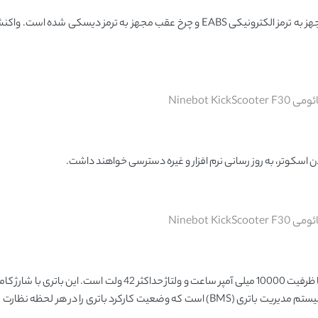
به ترمزهای اسکوتر برقی Ninebot KickScooter F30 اعتماد کنید. چرخ جلو مجهز به ترمز الکترونیکی EABS و چرخ عقب مجهز به 
Ninebot Kick
Ninebot Kick
پوشش می ‌دهد. باتری این اسکوتر برقی Ninebot KickScooter F30 دارای سیستم مدیریت باتری (BMS) است که وضعیت کارکرد باتر