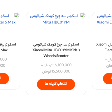
اسکوتر برقی شیائومی مدل Xiaomi
اسکوتر سه چرخ کودک شیائومی
5 Max
Xiaomi Mitu HBC01YM Kids 3
Elec
Wheels Scooter
ان
–
,000
16,100,000
تومان
–
مان
000
15,500,000
تومان
ا
انتخاب گزینه ها