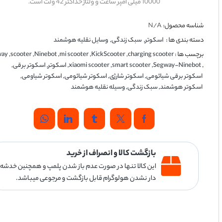
10000 میلی ‌آمپر ساعت و ولتاژ حداکثر 42 ولت است.
شناسه محصول:
N/A
دسته بندی ها :
اسکوتر
,
سبک زندگی
,
وسایل نقلیه هوشمند
برچسب ها :
charging scooter
,
KickScooter
,
mi scooter
,
Ninebot
,
scooter
,
way
,
Segway-Ninebot
,
smart scooter
,
xiaomi scooter
,
اسکوتر
,
اسکوتر برقی
,
اسکوتر برقی شیائومی
,
اسکوتر شارژی
,
اسکوتر شیائومی
,
اسکوتر شیاومی
,
اسکوتر هوشمند
,
سبک زندگی
,
وسیله نقلیه هوشمند
بازگشت کالا و انصراف از خرید
این کالا تنها در صورت عدم باز شدن پلمپ و همچنین خدشه
دار نشدن هولوگرام قابل بازگشت و مرجوعی میباشد.