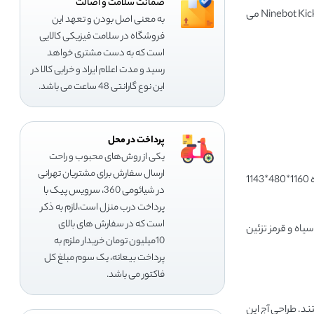
ضمانت سلامت و اصالت
این اسکوتر برقی از یک موتور براشلس 300 واتی بهره می برد که می تواند در شرایط سخت نیرویی تا حداکثر 600 وات تولید کند. این اسکوتر برقی Ninebot KickScooter F30 می
به معنی اصل بودن و تعهد این
فروشگاه در سلامت فیزیکی کالایی
است که به دست مشتری خواهد
رسید و مدت اعلام ایراد و خرابی کالا در
این نوع گارانتی 48 ساعت می باشد.
پرداخت در محل
یکی از روش‌های محبوب و راحت
ارسال سفارش برای مشتریان تهرانی
شیائومی Ninebot KickScooter F30 قابل تاشو است و به راحتی در فضای کوچک قابل حمل و نگهداری است. ابعاد این اسکوتر در حالت باز شده 1160*480*1143
در شیائومی 360، سرویس پیک با
پرداخت درب منزل است،لازم به ذکر
است که در سفارش های بالای
ات سياه و قرمز تزئين
10میلیون تومان خریدار ملزم به
پرداخت بیعانه، یک سوم مبلغ کل
فاکتور می باشد.
 هستند. طراحی آج این