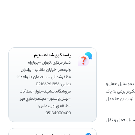
پاسخگوی شما هستیم
دفتر مرکزی : تهران -چهارراه
وليعصر-خيابان انقلاب - برادران
مظفرشمالي - ساختمان ٤٠ واحد٤٤
 به وسایل حمل و
تماس: 02166961856
کوتر برقی به یک
فروشگاه: مشهد-بلوار احمد آباد
-نبش پاستور -مجتمع تجاري مير
‌ترین آن ‌ها مدل
-طبقه ي اول تماس:
05134000400
ن در زمینه ‌ی وسایل حمل و نقل