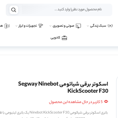
سبک زندگی
صوتی و تصویری
تجهیزات و ابزار
هو
کادویی
اسکوتر برقی شیائومی Segway Ninebot
KickScooter F30
5 کاربر در حال مشاهده این محصول
باتری اسکوتر برقی شیائومی Ninebot KickScooter F30 یک باتری ل