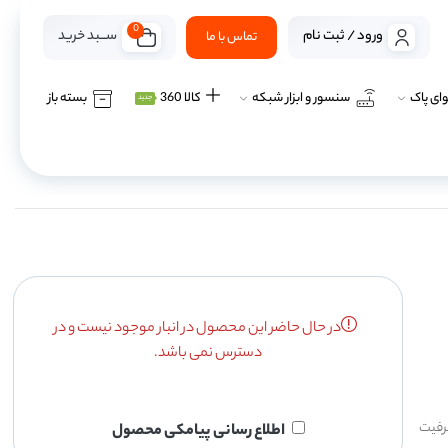
0
ســـبد خرید
ورود / ثبت نام
تماس با ما
ای پاک
سنسور و ابزار شبکه
کالا 360
بسته باز
جدید
در حال حاضر این محصول در انبار موجود نیست و در
دسترس نمی باشد.
یتیومی با ظرفیت
اطلاع رسانی پیامکی محصول