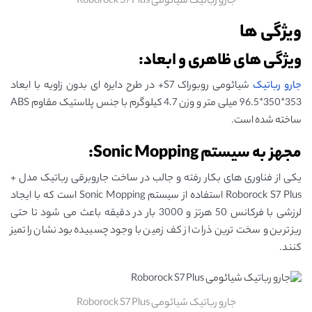
جارو رباتیک شیائومی Roborock S7 Plus
ویژگی ها
ویژگی های ظاهری و ابعاد:
جارو رباتیک
شیائومی روبوراک S7+ در طرح دایره ای بدون زاویه با ابعاد
353*350*96.5 میلی متر و وزن 4.7 کیلوگرم با جنس پلاستیک مقاوم ABS
ساخته شده است.
مجهز به سیستم Sonic Mopping:
یکی از فناوری های بکار رفته و جالب در ساخت جاروبرقی رباتیک مدل +
Roborock S7 Plus استفاده از سیستم Sonic Mopping است که با ایجاد
لرزشی با فرکانس 50 هرتز و 3000 بار در دقیقه باعث می شود تا حتی
ریزترین و سخت ترین ذرات از کف زمین با وجود چسبیده بودنشان را تمیز
کنند.
جارو رباتیک شیائومی Roborock S7 Plus