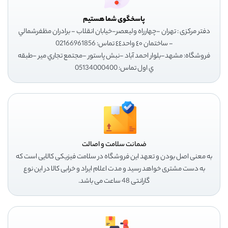
پاسخگوی شما هستیم
دفتر مرکزی : تهران -چهارراه وليعصر-خيابان انقلاب - برادران مظفرشمالي
- ساختمان ٤٠ واحد٤٤ تماس: 02166961856
فروشگاه: مشهد-بلوار احمد آباد -نبش پاستور -مجتمع تجاري مير -طبقه
ي اول تماس: 05134000400
ضمانت سلامت و اصالت
به معنی اصل بودن و تعهد این فروشگاه در سلامت فیزیکی کالایی است که
به دست مشتری خواهد رسید و مدت اعلام ایراد و خرابی کالا در این نوع
گارانتی 48 ساعت می باشد.