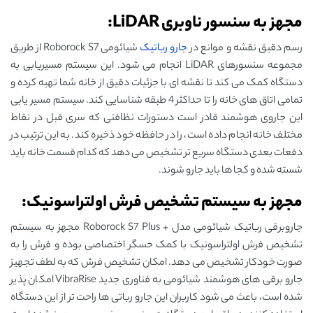
مجهز به سنسور ناوبری LiDAR:
رسم دقیق نقشه و موانع در
جارو رباتیک
شیائومی Roborock S7 از طریق
مجموعه سنسورهای LiDAR انجام می شود. این سیستم مسیریابی به
دستگاه کمک می کند تا نقشه ‌ای با جزئیات دقیق از خانه شما تهیه کرده و
تمامی اتاق‌ های خانه را تا حداکثر 4 طبقه شناسایی کند. سیستم مسیر یابی
این جاروی هوشمند قادر است دستورات نظافتی که سری قبل در نقاط
مختلف خانه انجام داده است، را در حافظه خود ذخیره کند. به این ترتیب در
دفعات بعدی دستگاه سریع تر تشخیص می دهد که کدام قسمت خانه باید
شسته شده و کجا ها باید جارو شوند.
مجهز به سیستم تشخیص فرش اولتراسونیک:
جاروبرقی رباتیک شیائومی مدل + Roborock S7 Plus مجهز به سیستم
تشخیص فرش اولتراسونیک با کمک حسگر اختصاصی بوده و فرش را به
صورت خودکار تشخیص می دهد. امکان تشخیص فرش که به لطف تجهیز
جارو برقی های هوشمند شیائومی به فناوری جدید VibraRise امکان پذیر
شده است، باعث می شود کاربران این جارو رباتی ها راحت تر از این دستگاه