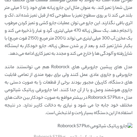
طراحی شده است که بتواند به شکلی هوشمند قسمت های مختلف کف
منزل شما را تمیز کند. به عنوان مثال این جارو زبانه های خود را تا 5 میلی متر
بلند می کند تا بر روی سطوح تمیز یا سطوحی که از قبل تمیز شده اند، لک و
اثری باقی نگذارند. این جارو می توان عملیات جارو کشی و تمیز کردن مرطوب
را انجام دهد. یک سطل زباله 470 میلی لیتری، گرد و غبار را ذخیره می کند و
یک مخزن آب 300 میلی لیتری می تواند تا 200 متر مربع (2150 فوت مربع) با
یکبار شارژ تمیز کند و بعد از پر شدن سطل زباله، جارو خودکار به ایستگاه
شارژ رفته و آلودگی ها را خارج می کند و مجدد به تمیز کاری ادامه می دهد.
مدل های پیشین جاروبرقی ‌های Roborock هم می‌ توانستند مانند
جاروبرقی و جاروی عادی عمل کنند ولی برای بهره ‌مندی از تمامی قابلیت
های دستگاه، کاربران مجبور بودند برخی از قطعات را به‌ صورت دستی به
جاروی هوشمند وصل و یا از آن جدا کنند. اما جاروبرقی رباتیک شیائومی
مدل + Roborock S7 Plus در بیشتر مواقع به صورت خودکار بین حالت های
مختلف خود جابه جا می شود و نیازی به دخالت کاربر ندارد. در نتیجه
استفاده از این دستگاه بسیار راحت و لذتبخش است.