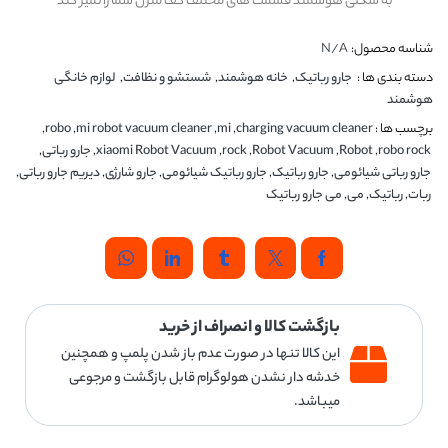
به شکلی هوشمند قسمت های مختلف کف منزل شما را تمیز کند
شناسه محصول:
N/A
دسته بندی ها :
جارو رباتیک
,
خانه هوشمند
,
شستشو و نظافت
,
لوازم خانگی
هوشمند
برچسب ها :
charging vacuum cleaner
,
mi
,
mi robot vacuum cleaner
,
robo
,
robo rock
,
Robot
,
Robot Vacuum
,
rock
,
xiaomi Robot Vacuum
,
جارو رباتی
,
جارو رباتی شیائومی
,
جارو رباتیک
,
جارو رباتیک شیائومی
,
جارو شارژی
,
دیریم جارو رباتی
,
ربات
,
رباتیک
,
می
,
می جارو رباتیک
بازگشت کالا و انصراف از خرید
این کالا تنها در صورت عدم باز شدن پلمپ و همچنین
خدشه دار نشدن هولوگرام قابل بازگشت و مرجوعی
میباشد.