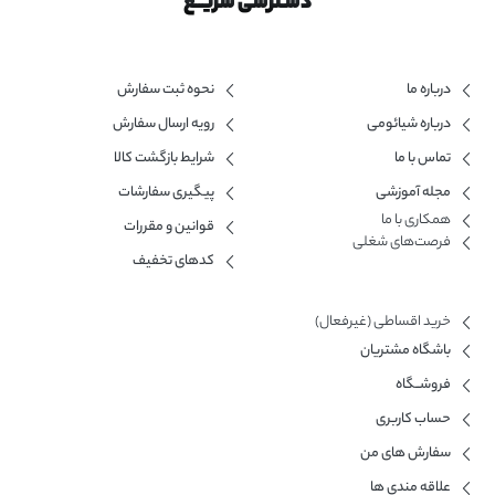
دسـترسی سریــع
درباره ما
نحوه ثبت سفارش
درباره شیائومی
رویه ارسال سفارش
تماس با ما
شرایط بازگشت کالا
مجله آموزشی
پیگیری سفارشات
همکاری با ما​
قوانین و مقررات
فرصت‌های شغلی
کدهای تخفیف
خرید اقساطی (غیرفعال)
باشگاه مشتریان
فروشــگاه
حساب کاربری
سفارش های من
علاقه مندی ها