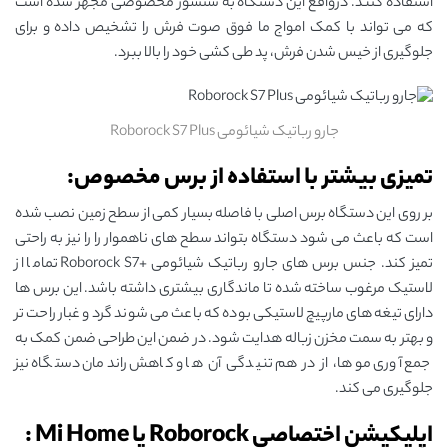
استفاده کنند. درواقع این دستگاه به سنسور مخصوصی مجهز شده است
که می تواند با کمک امواج ما فوق صوت فرش‌ را تشخیص داده و برای
جلوگیری از خیس شدن فرش، پد طی کشی خود را بالا ببرد.
جارو رباتیک شیائومی Roborock S7 Plus
تمیزی بیشتر با استفاده از برس مخصوص:
بر روی این دستگاه برس اصلی با فاصله بسیار کمی از سطح زمین نصب شده
است که باعث می شود دستگاه بتواند سطح‌ های ناهموار را را نیز به راحتی
تمیز کند. جنس برس‌ های جارو رباتیک شیائومی +Roborock S7 تماما از
لاستیک مرغوب ساخته شده تا ماندگاری بیشتری داشته باشد. این برس ها
دارای تیغه های مارپیچ لاستیکی بوده که باعث می شوند گرد و غبار راحت تر
و بهتر به سمت مخزن زباله هدایت شود. در ضمن این طراحی ضمن کمک به
جمع آوری موها، از در هم تنیدگی آن ها و کاهش راندمان دستگاه نیز
جلوگیری می کند.
اپلیکیشن اختصاصی Roborock یا Mi Home :