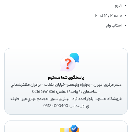
آلارم
Find My Phone
استاپ واچ
پاسخگوی شما هستیم
دفتر مرکزی : تهران -چهارراه وليعصر-خيابان انقلاب - برادران مظفرشمالي
- ساختمان ٤٠ واحد٤٤ تماس: 02166961856
فروشگاه: مشهد-بلوار احمد آباد -نبش پاستور -مجتمع تجاري مير -طبقه
ي اول تماس: 05134000400