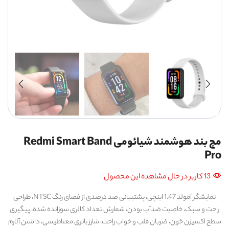
مچ بند هوشمند شیائومی Redmi Smart Band
Pro
13 کاربر در حال مشاهده این محصول
نمایشگر آمولد 1.47 اینچی، پشتیبانی صد درصدی از فضای رنگ NTSC، طراحی
راحت و سبک، خاصیت ضدآب بودن، شمارش تعداد کالری سوزانده شده، پیگیری
سطح اکسیژن خون، ضربان قلب و خواب راحت، شارژ باتری مغناطیسی، داشتن آلارم