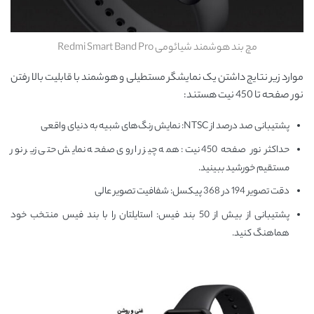
مچ بند هوشمند شیائومی Redmi Smart Band Pro
موارد زیر نتایج داشتن یک نمایشگر مستطیلی و هوشمند با قابلیت بالا رفتن
نور صفحه تا 450 نیت هستند:
پشتیبانی صد درصد از NTSC: نمایش رنگ‌های شبیه به دنیای واقعی
حداکثر نور صفحه 450 نیت: همه چیز را روی صفحه نمایش حتی زیر نور
مستقیم خورشید ببینید.
دقت تصویر 194 در 368 پیکسل: شفافیت تصویر عالی
پشتیبانی از بیش از 50 بند فیس: استایلتان را با بند فیس‌ منتخب خود
هماهنگ کنید.