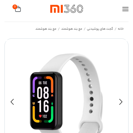
0
خانه
گجت های پوشیدنی
مچ بند هوشمند
مچ بند هوشمند
/
/
/