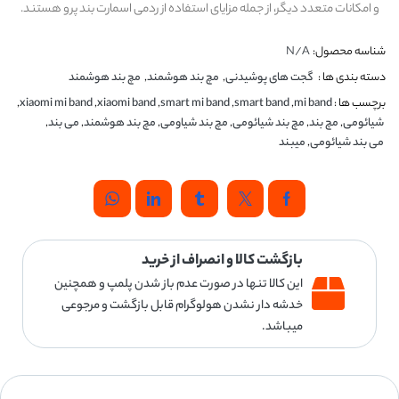
و امکانات متعدد دیگر، از جمله مزایای استفاده از ردمی اسمارت بند پرو هستند.
شناسه محصول:
N/A
دسته بندی ها :
گجت های پوشیدنی
,
مچ بند هوشمند
,
مچ بند هوشمند
برچسب ها :
mi band
,
smart band
,
smart mi band
,
xiaomi band
,
xiaomi mi band
,
شیائومی
,
مچ بند
,
مچ بند شیائومی
,
مچ بند شیاومی
,
مچ بند هوشمند
,
می بند
,
می بند شیائومی
,
میبند
بازگشت کالا و انصراف از خرید
این کالا تنها در صورت عدم باز شدن پلمپ و همچنین
خدشه دار نشدن هولوگرام قابل بازگشت و مرجوعی
میباشد.