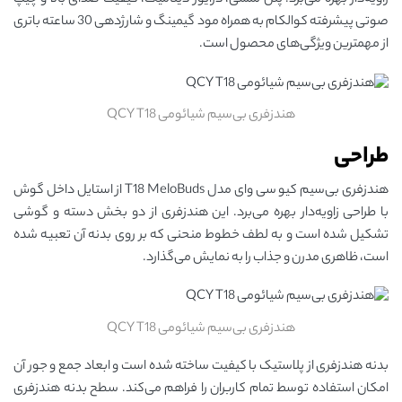
زاویه‌دار بهره می‌برد. پنل لمسی، درایور دینامیک، کیفیت صدای بالا و چیپ
صوتی پیشرفته کوالکام به همراه مود گیمینگ و شارژدهی 30 ساعته باتری
از مهمترین ویژگی‌های محصول است.
هندزفری بی‌سیم شیائومی QCY T18
طراحی
هندزفری بی‌سیم کیو سی وای مدل T18 MeloBuds از استایل داخل گوش
با طراحی زاویه‌دار بهره می‌برد. این هندزفری از دو بخش دسته و گوشی
تشکیل شده است و به لطف خطوط منحنی که بر روی بدنه آن تعبیه شده
است، ظاهری مدرن و جذاب را به نمایش می‌گذارد.
هندزفری بی‌سیم شیائومی QCY T18
بدنه هندزفری از پلاستیک با کیفیت ساخته شده است و ابعاد جمع و جور آن
امکان استفاده توسط تمام کاربران را فراهم می‌کند. سطح بدنه هندزفری