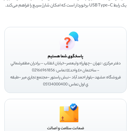
یک رابط USB Type-C برخوردار است که امکان شارژ سریع را فراهم می‌کند.
پاسخگوی شما هستیم
دفتر مرکزی : تهران -چهارراه وليعصر-خيابان انقلاب - برادران مظفرشمالي
- ساختمان ٤٠ واحد٤٤ تماس: 02166961856
فروشگاه: مشهد-بلوار احمد آباد -نبش پاستور -مجتمع تجاري مير -طبقه
ي اول تماس: 05134000400
ضمانت سلامت و اصالت