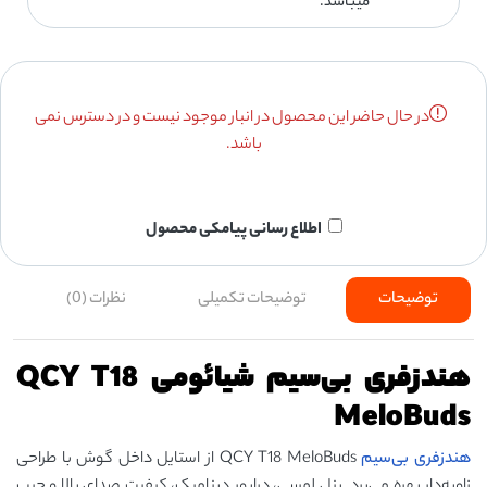
میباشد.
در حال حاضر این محصول در انبار موجود نیست و در دسترس نمی
باشد.
اطلاع رسانی پیامکی محصول
توضیحات
توضیحات تکمیلی
نظرات (0)
هندزفری بی‌سیم شیائومی QCY T18
MeloBuds
هندزفری بی‌سیم
QCY T18 MeloBuds از استایل داخل گوش با طراحی