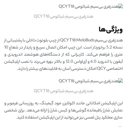
هندزفری بی‌سیم شیائومی QCY T18
ویژگی‌ها
هندزفری بی‌سیم QCY T18 MeloBuds از چیپ بلوتوث داخلی با پشتیبانی از
نسخه 5.2 برخوردار است. این چیپ امکان اتصال سریع و پایدار در شعاع 10
متری را فراهم می‌کند. کاربرانی که از دستگاه‌های هوشمند اندرویدی و
آیفون با اندروید 6.0 و آی‌اواس 12.0 و بالاتر بهره می‌برند با نصب اپلیکیشن
اختصاصی QCY امکان دسترسی آسان به قابلیت‌های بیشتر را دارند.
هندزفری بی‌سیم شیائومی QCY T18
این اپلیکیشن امکاناتی مانند اکولایزر، مود گیمینگ، به روزرسانی فرمویر و
نمایش شارژ باقیمانده گوشی‌ها و کیس شارژ را ارائه می‌دهد. برای شخصی
سازی عملکرد پنل لمسی نیز می‌توانید از این اپلیکیشن استفاده کنید.