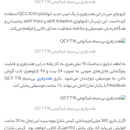
هندزفری بی‌سیم شیائومی QCY T18
کیو وای سی در این هندزفری از یک چیپ جدید کوالکام QCC3050 استفاده
کرده است. این چیپ از تکنولوژی aptX Adaptive و aptX Voice پشتیبانی و
هنگام پخش موسیقی و مکالمه شفافیت صدای بالایی را فراهم می‌کند.
هندزفری بی‌سیم شیائومی QCY T18
به لطف درایور دینامیک 10 میلی‌متری به کار رفته در این هندزفری و قابلیت
رمزگشایی فایل‌های صوتی به صورت 24 بیت و 96 کیلوهرتز، لذت گوش
دادن به موسیقی دوچندان می‌شود. باتری
هندزفری
بی‌سیم QCY T18
MeloBuds با یکبار شارژ کامل می‌تواند تا 7 ساعت موسیقی پخش کند.
هندزفری بی‌سیم شیائومی QCY T18
اگر از باتری 380 میلی‌آمپرساعتی کیس شارژ بهره ببرید این زمان به 30 ساعت
افزایش می‌یابد که برای پخش 450 آهنگ کافی خواهد بود. کیس شارژ از