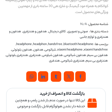
بهره می‌برد. پنل لمسی، درایور دینامیک، کیفیت صدای بالا و چیپ صوتی پیشرفته
کوالکام به همراه مود گیمینگ و شارژدهی 30 ساعته باتری از مهمترین
ویژگی‌های محصول است.
شناسه محصول:
N/A
دسته بندی ها :
صوتی و تصویری
,
کالای دیجیتال
,
هدفون و هندزفری
,
هدفون و
هندزفری و لوازم جانبی
برچسب ها :
bluetooth headphone
,
handsfree
,
headphon
,
headphone
,
xiaomi handsfree
,
xiaomi headphone
,
شیائومی
,
هدفون
,
هدفون بلوتوثی
,
هدفون بی سیم
,
هدفون شیائومی
,
هدفون شیاومی
,
هندزفری
,
هندزفری بلوتوثی
,
هندزفری بی سیم
,
هندزفری شیائومی
,
هندفری
بازگشت کالا و انصراف از خرید
این کالا تنها در صورت عدم باز شدن پلمپ و همچنین
خدشه دار نشدن هولوگرام قابل بازگشت و مرجوعی