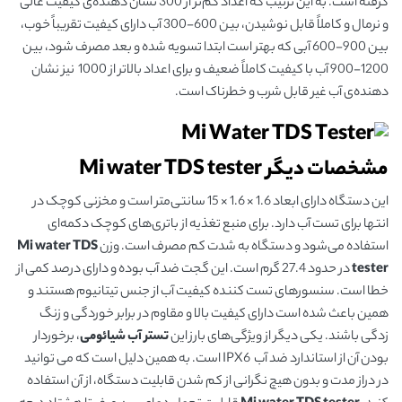
گرفته است. به این ترتیب که اعداد کم‌تر از 300 نشان دهنده‌ی کیفیت عالی
و نرمال و کاملاً قابل نوشیدن، بین 600-300 آب دارای کیفیت تقریباً خوب،
بین 900-600 آبی که بهتر است ابتدا تسویه شده و بعد مصرف شود، بین
1200-900 آب با کیفیت کاملاً ضعیف و برای اعداد بالاتر از 1000 نیز نشان
دهنده‌ی آب غیر قابل شرب و خطرناک است.
مشخصات
دیگر
Mi water TDS tester
این دستگاه دارای ابعاد 1.6 × 1.6 × 15 سانتی‌متر است و مخزنی کوچک در
انتها برای تست آب دارد. برای منبع تغذیه از باتری‌های کوچک دکمه‌ای
استفاده می‌شود و دستگاه به شدت کم مصرف است. وزن
Mi water TDS
tester
در حدود 27.4 گرم است. این گجت ضد آب بوده و دارای درصد کمی از
خطا است. سنسور‌های تست کننده کیفیت آب از جنس تیتانیوم هستند و
همین باعث شده است دارای کیفیت بالا و مقاوم در برابر خوردگی و زنگ
زدگی باشند. یکی دیگر از ویژگی‌های بارز این
تستر آب
شیائومی
، برخوردار
بودن آن از استاندارد ضد آب IPX6 است. به همین دلیل است که می توانید
در دراز مدت و بدون هیچ نگرانی از کم شدن قابلیت دستگاه، از آن استفاده