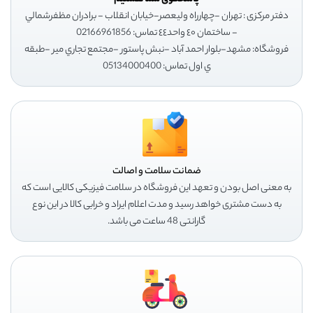
دفتر مرکزی : تهران -چهارراه وليعصر-خيابان انقلاب - برادران مظفرشمالي
- ساختمان ٤٠ واحد٤٤ تماس: 02166961856
فروشگاه: مشهد-بلوار احمد آباد -نبش پاستور -مجتمع تجاري مير -طبقه
ي اول تماس: 05134000400
ضمانت سلامت و اصالت
به معنی اصل بودن و تعهد این فروشگاه در سلامت فیزیکی کالایی است که
به دست مشتری خواهد رسید و مدت اعلام ایراد و خرابی کالا در این نوع
گارانتی 48 ساعت می باشد.