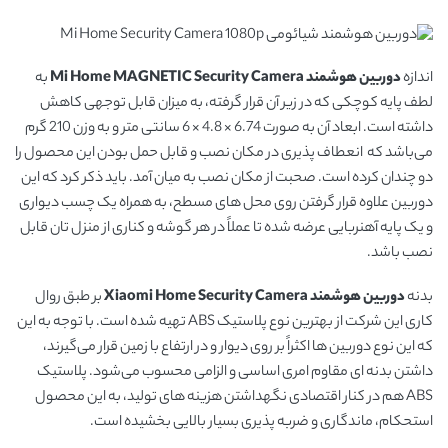
اندازه
دوربین هوشمند Mi Home MAGNETIC Security Camera
به
لطف پایه کوچکی که در زیر آن قرار گرفته، به میزان قابل توجهی کاهش
داشته است. ابعاد آن به صورت 6.74 × 4.8 × 6 سانتی متر و به وزن 210 گرم
می‌باشد که انعطاف پذیری در مکان نصب و قابل حمل بودن این محصول را
دو چندان کرده است. صحبت از مکان نصب به میان آمد. باید ذکر کرد که این
دوربین علاوه قرار گرفتن روی محل های مسطح، به همراه یک چسب دیواری
و یک پایه آهنربایی عرضه شده تا عملاً در هر گوشه و کناری از منزل تان قابل
نصب باشد.
بدنه
دوربین هوشمند
Xiaomi Home Security Camera
بر طبق روال
کاری این شرکت از بهترین نوع پلاستیک ABS تهیه شده است. با توجه به این
که این نوع دوربین ها اکثراً بر روی دیوار و در ارتفاع با زمین قرار می‌گیرند،
داشتن بدنه ای مقاوم امری اساسی و الزامی محسوب می‌شود. پلاستیک
ABS هم در کنار اقتصادی نگهداشتن هزینه های تولید، به این محصول
استحکام، ماندگاری و ضربه پذیری بسیار بالایی بخشیده است.