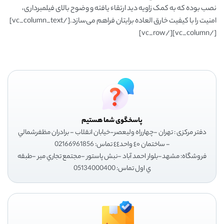
نصب بوده که به کمک زاویه دید ارتقاء یافته و وضوح بالای فیلمبرداری،
امنیت را با کیفیت خارق العاده برایتان فراهم می‌سازد.[/vc_column_text]
[/vc_column][/vc_row]
پاسخگوی شما هستیم
دفتر مرکزی : تهران -چهارراه وليعصر-خيابان انقلاب - برادران مظفرشمالي
- ساختمان ٤٠ واحد٤٤ تماس: 02166961856
فروشگاه: مشهد-بلوار احمد آباد -نبش پاستور -مجتمع تجاري مير -طبقه
ي اول تماس: 05134000400