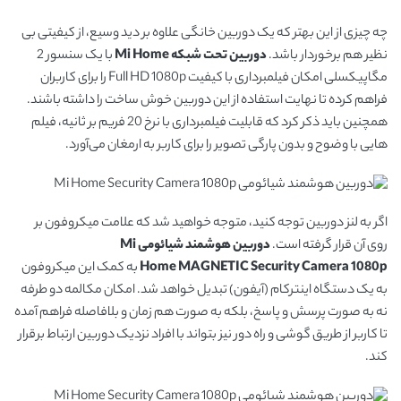
چه چیزی از این بهتر که یک دوربین خانگی علاوه بر دید وسیع، از کیفیتی بی
نظیر هم برخوردار باشد.
دوربین تحت شبکه
Mi Home
با یک سنسور 2
مگاپیکسلی امکان فیلمبرداری با کیفیت Full HD 1080p را برای کاربران
فراهم کرده تا نهایت استفاده از این دوربین خوش ساخت را داشته باشند.
همچنین باید ذکر کرد که قابلیت فیلمبرداری با نرخ 20 فریم بر ثانیه، فیلم
هایی با وضوح و بدون پارگی تصویر را برای کاربر به ارمغان می‌آورد.
اگر به لنز دوربین توجه کنید، متوجه خواهید شد که علامت میکروفون بر
روی آن قرار گرفته است.
دوربین هوشمند شیائومی Mi
Security Camera 1080p
MAGNETIC
Home
به کمک این میکروفون
به یک دستگاه اینترکام (آیفون) تبدیل خواهد شد. امکان مکالمه دو طرفه
نه به صورت پرسش و پاسخ، بلکه به صورت هم زمان و بلافاصله فراهم آمده
تا کاربر از طریق گوشی و راه دور نیز بتواند با افراد نزدیک دوربین ارتباط برقرار
کند.