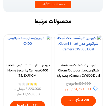
صفحه اینستاگرام
محصولات مرتبط
دوربین تحت شبکه هوشمند
دوربین مدار بسته شیائومی Xiaomi
شیائومی مدل Xiaomi Outdoor
Home Security Camera C400
Camera CW500 Dual (جعبه باز)
(MJSXJ11CM)
16,120,000
تومان
8,220,000
تومان
–
14,980,000
تومان
7,660,000
تومان
انتخاب گزینه ها