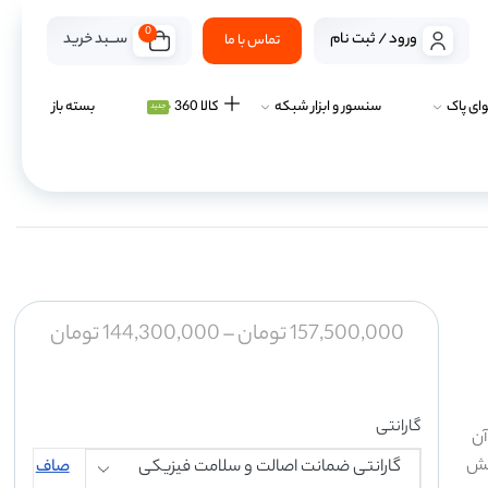
0
ســـبد خرید
ورود / ثبت نام
تماس با ما
ای پاک
سنسور و ابزار شبکه
کالا 360
بسته باز
جدید
157,500,000
تومان
–
144,300,000
تومان
گارانتی
لای آن
۷۰ پاسکال مکش
صاف