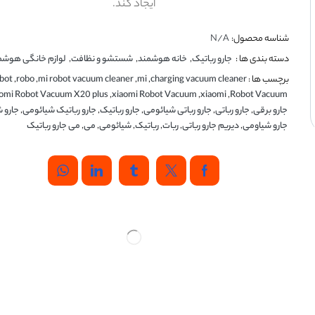
ایجاد کند.
شناسه محصول:
N/A
دسته بندی ها :
جارو رباتیک
,
خانه هوشمند
,
شستشو و نظافت
,
لوازم خانگی هوشم
برچسب ها :
charging vacuum cleaner
,
mi
,
mi robot vacuum cleaner
,
robo
,
bot
omi Robot Vacuum X20 plus
,
xiaomi Robot Vacuum
,
xiaomi
,
Robot Vacuum
جارو برقی
,
جارو رباتی
,
جارو رباتی شیائومی
,
جارو رباتیک
,
جارو رباتیک شیائومی
,
جارو ش
جارو شیاومی
,
دیریم جارو رباتی
,
ربات
,
رباتیک
,
شیائومی
,
می
,
می جارو رباتیک