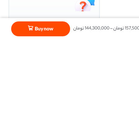
پاسخگوی شما هستیم
157,50
تومان
–
144,300,000
تومان
Buy now
دفتر مرکزی : تهران -چهارراه وليعصر-خيابان
انقلاب - برادران مظفرشمالي - ساختمان ٤٠
واحد٤٤ تماس: 02166961856
فروشگاه: مشهد-بلوار احمد آباد -نبش پاستور
-مجتمع تجاري مير -طبقه ي اول تماس:
05134000400
ضمانت سلامت و اصالت
به معنی اصل بودن و تعهد این فروشگاه در
سلامت فیزیکی کالایی است که به دست مشتری