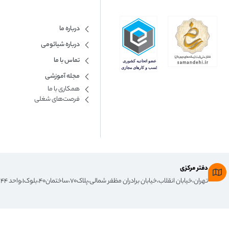
درباره ما
درباره شیائومی
تماس با ما
مجله آموزشی
همکاری با ما​
فرصت‌های شغلی
دفتر مرکزی
تهران،خیابان انقلاب،خیابان برادران مظفر شمالی،پلاک۷۰،ساختمان۴۰،بلوک۱،واحد ۴۴