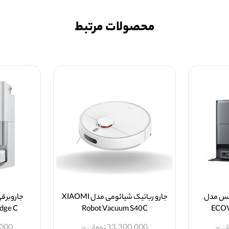
محصولات مرتبط
وکس مدل
جارو رباتیک شیائومی مدل XIAOMI
جاروبرقی
dge C
Robot Vacuum S40C
ECOV
ان
–
33,300,000
تومان
–
,000