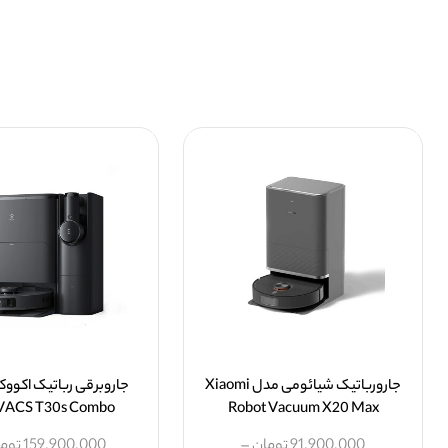
جارورباتیک شیائومی مدل Xiaomi
جاروبرقی رباتیک اکو
ACS T30s Combo
Robot Vacuum X20 Max
91,900,000
تومان
–
159,900,000
توم