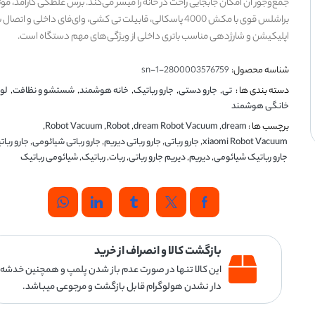
جمع‌وجور آن امکان جابجایی راحت در خانه را میسر می‌کند. برس غلطکی کارآمد، موت
براشلس قوی با مکش 4000 پاسکالی، قابیلت تی کشی، وای‌فای داخلی و اتصال 
اپلیکیشن و شارژدهی مناسب باتری داخلی از ویژگی‌های مهم دستگاه است.
شناسه محصول:
2800003576759-sn-1
دسته بندی ها :
تی
,
جارو دستی
,
جارو رباتیک
,
خانه هوشمند
,
شستشو و نظافت
,
لوا
خانگی هوشمند
برچسب ها :
dream
,
dream Robot Vacuum
,
Robot
,
Robot Vacuum
,
xiaomi Robot Vacuum
,
جارو رباتی
,
جارو رباتی دیریم
,
جارو رباتی شیائومی
,
جارو ربا
جارو رباتیک شیائومی
,
دیریم
,
دیریم جارو رباتی
,
ربات
,
رباتیک
,
شیائومی رباتیک
بازگشت کالا و انصراف از خرید
این کالا تنها در صورت عدم باز شدن پلمپ و همچنین خدشه
دار نشدن هولوگرام قابل بازگشت و مرجوعی میباشد.