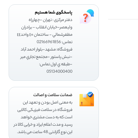
پاسخگوی شما هستیم
دفتر مرکزی : تهران -چهارراه
وليعصر-خيابان انقلاب - برادران
مظفرشمالي - ساختمان ٤٠ واحد٤٤
تماس: 02166961856
فروشگاه: مشهد-بلوار احمد آباد
-نبش پاستور -مجتمع تجاري مير
-طبقه ي اول تماس:
05134000400
ضمانت سلامت و اصالت
به معنی اصل بودن و تعهد این
فروشگاه در سلامت فیزیکی کالایی
است که به دست مشتری خواهد
رسید و مدت اعلام ایراد و خرابی کالا در
این نوع گارانتی 48 ساعت می باشد.