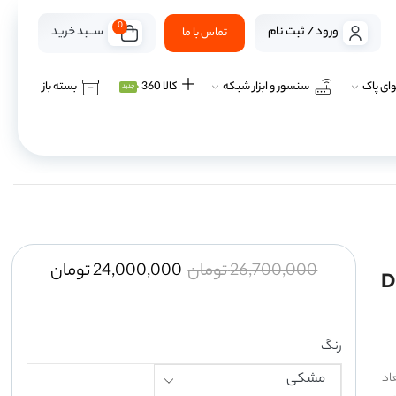
0
ســـبد خرید
ورود / ثبت نام
تماس با ما
ای پاک
سنسور و ابزار شبکه
کالا 360
بسته باز
جدید
26,700,000
تومان
24,000,000
تومان
Dre
رنگ
ابعاد