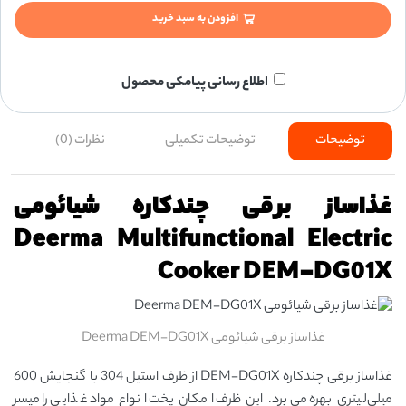
افزودن به سبد خرید
اطلاع رسانی پیامکی محصول
توضیحات
توضیحات تکمیلی
نظرات (0)
غذاساز برقی چندکاره شیائومی
Deerma Multifunctional Electric
Cooker DEM-DG01X
غذاساز برقی شیائومی Deerma DEM-DG01X
غذاساز برقی چندکاره DEM-DG01X از ظرف استیل 304 با گنجایش 600
میلی‌لیتری بهره می‌برد. این ظرف امکان پخت انواع مواد غذایی را میسر