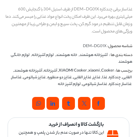
غذاساز برقی چندکاره DEM-DG01X از ظرف استیل 304 با گنجایش 600
میلی‌لیتری بهره می‌برد. این ظرف امکان پخت انواع مواد غذایی را میسر می‌کند. دما
و زمان قابل تنظیم در مود گرم کن، پخت سریع و ایمن و طراحی زیبا از مهمترین
ویژگی‌های محصول است.
شناسه محصول:
DEM-DG01X
دسته بندی ها :
آشپزخانه هوشمند
,
خانه هوشمند
,
لوازم آشپزخانه
,
لوازم خانگی
هوشمند
برچسب ها :
Cooker
,
xiaomi
,
XIAOMI Cooker
,
آشپزخانه
,
آشپزخانه هوشمند
,
القایی
,
چندکاره
,
غذا
,
غذاپز
,
غذاپز القایی
,
غذاپز دو منظوره
,
غذاپز شیائومی
,
غذاساز
,
غذاساز چندکاره
,
غذاساز شیائومی
,
لوازم آشپز خانه
بازگشت کالا و انصراف از خرید
این کالا تنها در صورت عدم باز شدن پلمپ و همچنین