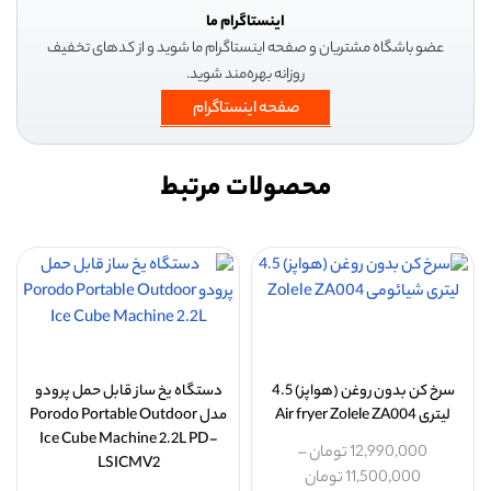
اینستاگرام ما
عضو باشگاه مشتریان و صفحه اینستاگرام ما شوید و از کدهای تخفیف
روزانه بهره‌مند شوید.
صفحه اینستاگرام
محصولات مرتبط
سرخ کن بدون روغن (هواپز) 4.5
دستگاه یخ ساز قابل حمل پرودو
لیتری Air fryer Zolele ZA004
مدل Porodo Portable Outdoor
Ice Cube Machine 2.2L PD-
12,990,000
تومان
–
LSICMV2
11,500,000
تومان