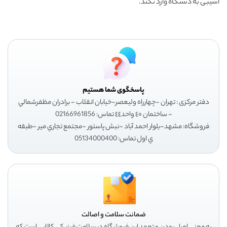
آسیبی به دستگاه وارد نکند.
پاسخگوی شما هستیم
دفتر مرکزی : تهران -چهارراه وليعصر-خيابان انقلاب - برادران مظفرشمالي
- ساختمان ٤٠ واحد٤٤ تماس: 02166961856
فروشگاه: مشهد-بلوار احمد آباد -نبش پاستور -مجتمع تجاري مير -طبقه
ي اول تماس: 05134000400
ضمانت سلامت و اصالت