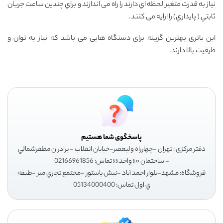
نياز به قدرت متغير لحظه اي دارند را راه می اندازند و براي چندين ساعت جريان
ثابتي ( پايداري) را ارايه می کنند.
این باتری بهترین گزینه برای دستگاه هایی می باشد که نیاز به توان و
ظرفیت بالا دارند.
پاسخگوی شما هستیم
دفتر مرکزی : تهران -چهارراه وليعصر-خيابان انقلاب - برادران مظفرشمالي
- ساختمان ٤٠ واحد٤٤ تماس: 02166961856
فروشگاه: مشهد-بلوار احمد آباد -نبش پاستور -مجتمع تجاري مير -طبقه
ي اول تماس: 05134000400