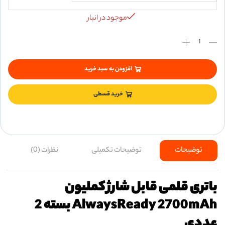
موجود در انبار
افزودن به سبد خرید
خرید قسطی
توضیحات
توضیحات تکمیلی
نظرات (0)
باتری قلمی قابل شارژ کملیون
AlwaysReady 2700mAh بسته 2
عددی