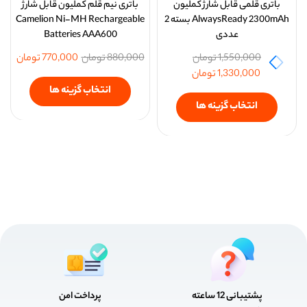
باتری قلمی قابل شارژ کملیون
باتری نیم قلم کملیون قابل شارژ
AlwaysReady 2300mAh بسته 2
Camelion Ni-MH Rechargeable
عددی
Batteries AAA600
1,550,000
تومان
880,000
تومان
770,000
تومان
1,330,000
تومان
انتخاب گزینه ها
انتخاب گزینه ها
پشتیبانی 12 ساعته
پرداخت امن