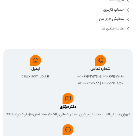
فروشــگاه
حساب کاربری
سفارش های من
علاقه مندی ها
شماره تماس
ایمیل
cs@xiaomi360.ir
۰۲۱-۶۶۹۶۷۳۶۰ | ۰۲۱-۶۶۴۹۷۳۶۰
۰۲۱-۶۶۹۶۱۸۵۶ | ۰۲۱-۶۶۴۶۱۷۸۸
دفتر مرکزی
تهران،خیابان انقلاب،خیابان برادران مظفر شمالی،پلاک۷۰،ساختمان۴۰،بلوک۱،واحد ۴۴