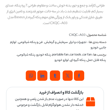
طراحی کارآمد و جمع و جور، بدنه خوش ساخت و مقاوم، طراحی 7 پره پنکه، صدای
بسیار کم، قابلیت تنظیم شدت باد در سه حالت، موتور قدرتمند و تامین انرژی از
طریق شارژر فندکی و پاور بانک از ویژگی‌های مهم پنکه گیره‌دار Baseus مدل
CXQC-A03 است.
شناسه محصول:
CXQC-A03
دسته بندی ها :
تجهیزات و ابزار
,
سرمایش و گرمایش
,
فن و پنکه شیائومی
,
لوازم
جانبی خودرو
برچسب ها :
car fan
,
car tools
,
portable fan
,
پنکه خودرو
,
پنکه شیائومی
,
پنکه قابل حمل
,
پنکه گیره ای
,
لوازو خودرو
بازگشت کالا و انصراف از خرید
این کالا تنها در صورت عدم باز شدن پلمپ و همچنین
خدشه دار نشدن هولوگرام قابل بازگشت و مرجوعی