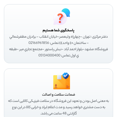
پاسخگوی شما هستیم
دفتر مرکزی : تهران -چهارراه وليعصر-خيابان انقلاب - برادران مظفرشمالي
- ساختمان ٤٠ واحد٤٤ تماس: 02166961856
فروشگاه: مشهد-بلوار احمد آباد -نبش پاستور -مجتمع تجاري مير -طبقه
ي اول تماس: 05134000400
ضمانت سلامت و اصالت
به معنی اصل بودن و تعهد این فروشگاه در سلامت فیزیکی کالایی است که
به دست مشتری خواهد رسید و مدت اعلام ایراد و خرابی کالا در این نوع
گارانتی 48 ساعت می باشد.