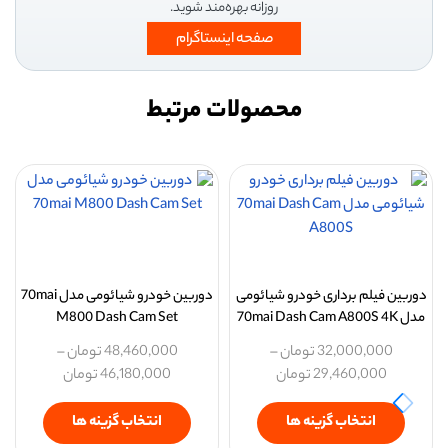
روزانه بهره‌مند شوید.
صفحه اینستاگرام
محصولات مرتبط
دوربین فیلم برداری خودرو شیائومی
دوربین خودرو شیائومی مدل 70mai
مدل 70mai Dash Cam A800S 4K
M800 Dash Cam Set
32,000,000
تومان
–
48,460,000
تومان
–
29,460,000
تومان
46,180,000
تومان
انتخاب گزینه ها
انتخاب گزینه ها